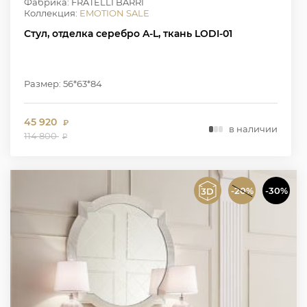
Фабрика: FRATELLI BARRI
Коллекция:
EMOTION SALE
Стул, отделка серебро A-L, ткань LODI-01
Размер: 56*63*84
45 920
₽
в наличии
114 800
₽
-20%
-30%