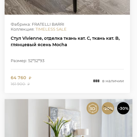
Фабрика: FRATELLI BARRI
Коллекция:
TIMELESS SALE
Стул Vivienne, отделка ткань кат. C, ткань кат. B,
глянцевый ясень Mocha
Размер: 52*52*93
64 760
₽
в наличии
161 900
₽
-20%
-30%