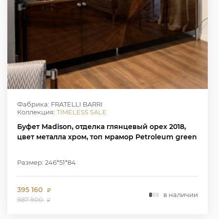
Фабрика: FRATELLI BARRI
Коллекция:
TIMELESS SALE
Буфет Madison, отделка глянцевый орех 2018,
цвет металла хром, топ мрамор Petroleum green
Размер: 246*51*84
395 160
₽
в наличии
987 900
₽