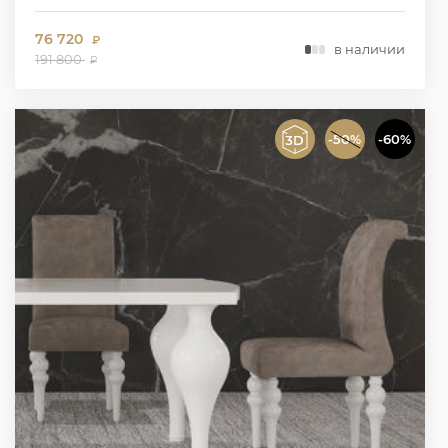
76 720
₽
в наличии
191 800
₽
-50%
-60%