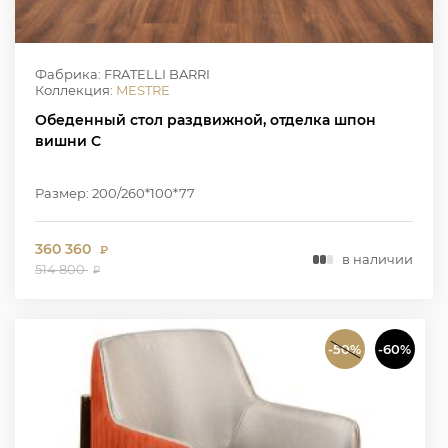
Фабрика: FRATELLI BARRI
Коллекция:
MESTRE
Обеденный стол раздвижной, отделка шпон
вишни C
Размер: 200/260*100*77
360 360
₽
в наличии
514 800
₽
-50%
-60%