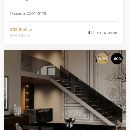
Размер: 200*45*78
302 940
₽
в наличии
504 900
₽
-50%
-60%