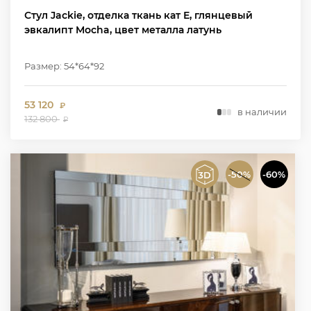
Стул Jackie, отделка ткань кат Е, глянцевый
эвкалипт Mocha, цвет металла латунь
Размер: 54*64*92
53 120
₽
в наличии
132 800
₽
-50%
-60%