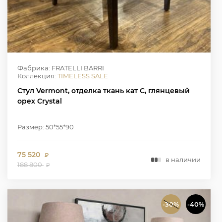
Фабрика: FRATELLI BARRI
Коллекция:
TIMELESS SALE
Стул Vermont, отделка ткань кат С, глянцевый
орех Crystal
Размер: 50*55*90
75 520
₽
в наличии
188 800
₽
-30%
-40%