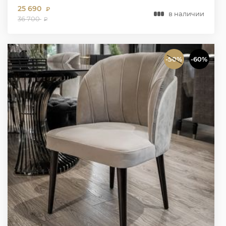
25 690
₽
в наличии
36 700
₽
-50%
-60%