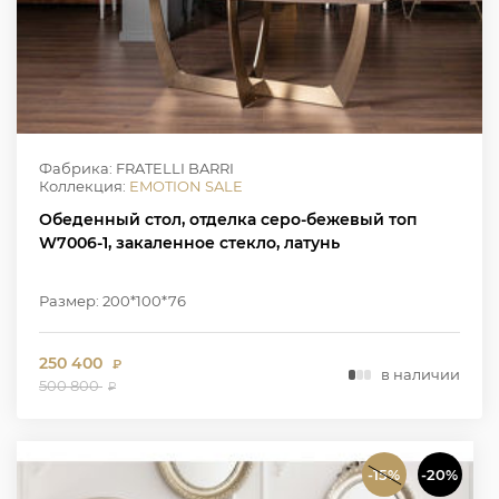
Фабрика: FRATELLI BARRI
Коллекция:
EMOTION SALE
Обеденный стол, отделка серо-бежевый топ
W7006-1, закаленное стекло, латунь
Размер: 200*100*76
250 400
₽
в наличии
500 800
₽
-15%
-20%