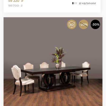
59 220
₽
в наличии
98 700
₽
-20%
-30%