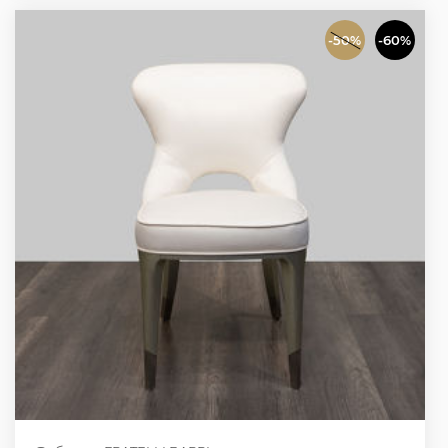
-50%
-60%