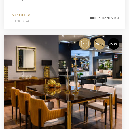
153 930
₽
в наличии
219 900
₽
-50%
-60%