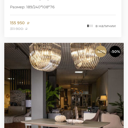
Размер: 189/240*108*76
155 950
₽
в наличии
311 900
₽
-40%
-50%