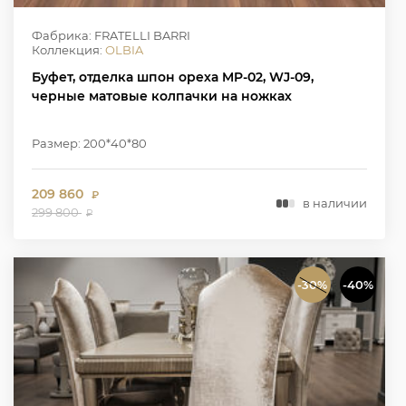
Фабрика: FRATELLI BARRI
Коллекция:
OLBIA
Буфет, отделка шпон ореха MP-02, WJ-09,
черные матовые колпачки на ножках
Размер: 200*40*80
209 860
₽
в наличии
299 800
₽
-30%
-40%