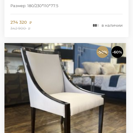
Размер: 180/230*110*77.5
274 320
₽
в наличии
342 900
₽
-50%
-60%