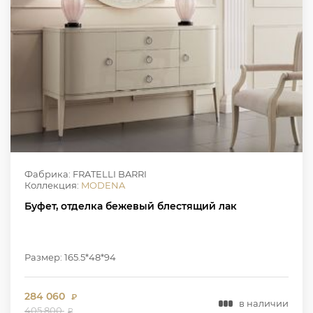
Фабрика: FRATELLI BARRI
Коллекция:
MODENA
Буфет, отделка бежевый блестящий лак
Размер: 165.5*48*94
284 060
₽
в наличии
405 800
₽