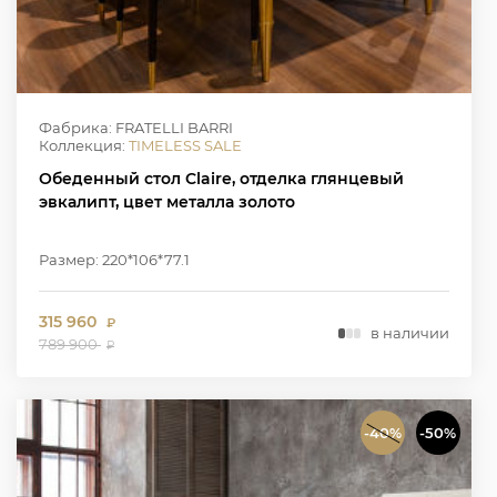
Фабрика: FRATELLI BARRI
Коллекция:
TIMELESS SALE
Обеденный стол Claire, отделка глянцевый
эвкалипт, цвет металла золото
Размер: 220*106*77.1
315 960
₽
в наличии
789 900
₽
-40%
-50%