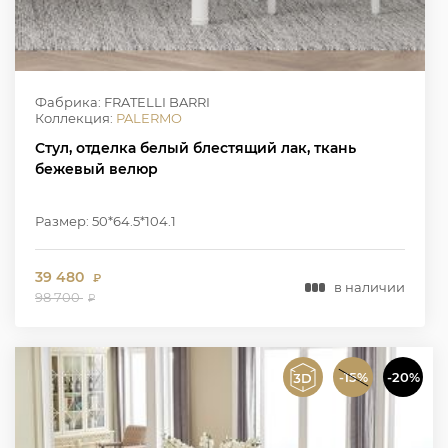
Фабрика: FRATELLI BARRI
Коллекция:
PALERMO
Стул, отделка белый блестящий лак, ткань
бежевый велюр
Размер: 50*64.5*104.1
39 480
₽
в наличии
98 700
₽
-15%
-20%