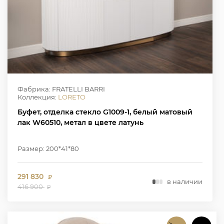
Фабрика: FRATELLI BARRI
Коллекция:
LORETO
Буфет, отделка стекло G1009-1, белый матовый
лак W60510, метал в цвете латунь
Размер: 200*41*80
291 830
₽
в наличии
416 900
₽