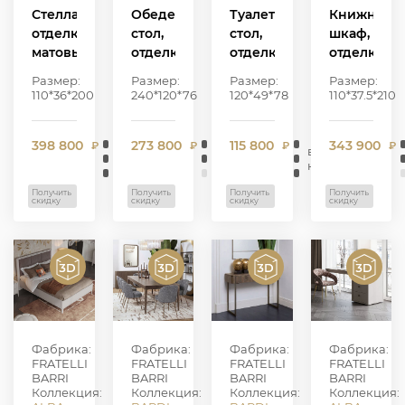
Стеллаж,
Обеденный
Туалетный
Книжный
отделка
стол,
стол,
шкаф,
матовый
отделка
отделка
отделка
шпон
Натуральный
XY-138
бежевый
Размер:
Размер:
Размер:
Размер:
вяза
шпон
Натуральный
матовый
110*36*200
240*120*76
120*49*78
110*37.5*210
MP-
вяза
шпон
лак
2306,
BT-
ясеня,
398 800
273 800
115 800
343 900
W2303
₽
006,
₽
ручки
₽
₽
в
в
в
наличии
керамика
наличии
A200Z
наличии
KY-27,
Получить
Получить
Получить
Получить
скидку
скидку
скидку
скидку
YP-107
Фабрика:
Фабрика:
Фабрика:
Фабрика:
FRATELLI
FRATELLI
FRATELLI
FRATELLI
BARRI
BARRI
BARRI
BARRI
Коллекция:
Коллекция:
Коллекция:
Коллекция: