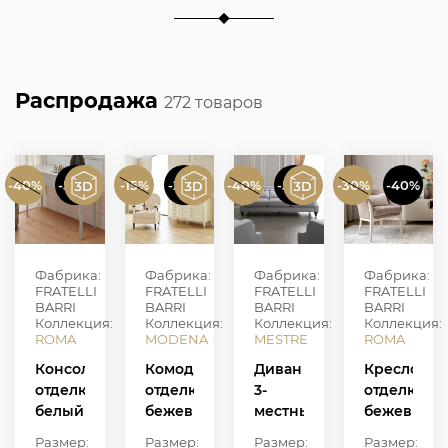
Распродажа
272 товаров
-40%
-50%
-15%
-20%
-40%
-50%
-30%
-40%
Фабрика:
Фабрика:
Фабрика:
Фабрика:
FRATELLI
FRATELLI
FRATELLI
FRATELLI
BARRI
BARRI
BARRI
BARRI
Коллекция:
Коллекция:
Коллекция:
Коллекция:
ROMA
MODENA
MESTRE
ROMA
Консоль,
Комод,
Диван
Кресло,
отделка
отделка
3-
отделка
белый
бежевый
местный,
бежевый
глянцевый
блестящий
отделка
блестящий
Размер:
Размер:
Размер:
Размер: