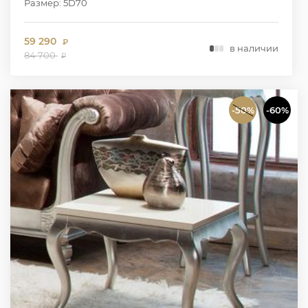
Размер: 5D70
59 290
₽
в наличии
84 700
₽
-50%
-60%