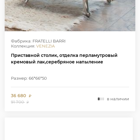
Фабрика: FRATELLI BARRI
Коллекция:
VENEZIA
Приставной столик, отделка перламутровый
кремовый лак,серебряное напыление
Размер: 66*66*50
36 680
₽
в наличии
91 700
₽