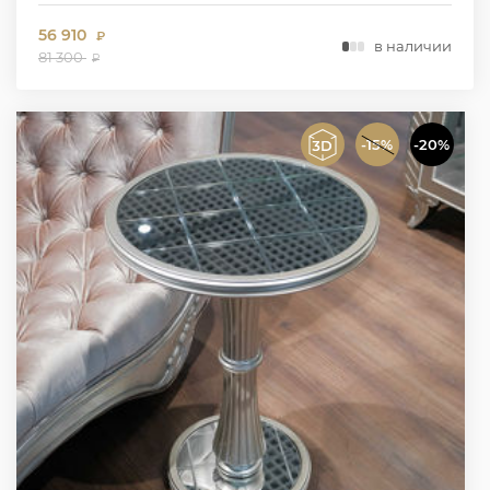
56 910
₽
в наличии
81 300
₽
-15%
-20%