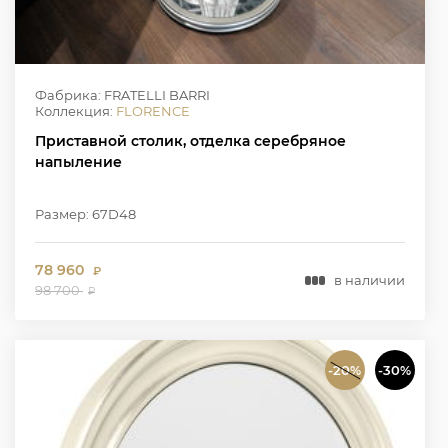
Фабрика: FRATELLI BARRI
Коллекция:
FLORENCE
Приставной столик, отделка серебряное
напыление
Размер: 67D48
78 960
₽
в наличии
98 700
₽
-20%
-30%