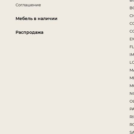
B
Соглашение
B
C
Мебель в наличии
C
C
Распродажа
E
F
I
L
M
M
M
N
O
P
RI
R
S