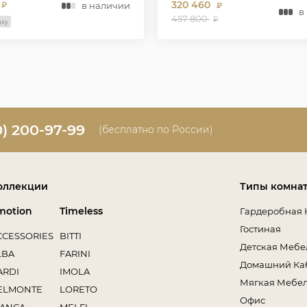
320 460
в наличии
₽
₽
в
457 800
₽
дку
0) 200-97-99
(бесплатно по России)
оллекции
Типы комна
motion
Timeless
Гардеробная 
Гостиная
CCESSORIES
BITTI
Детская Мебе
LBA
FARINI
Домашний Ка
ARDI
IMOLA
Мягкая Мебе
ELMONTE
LORETO
Офис