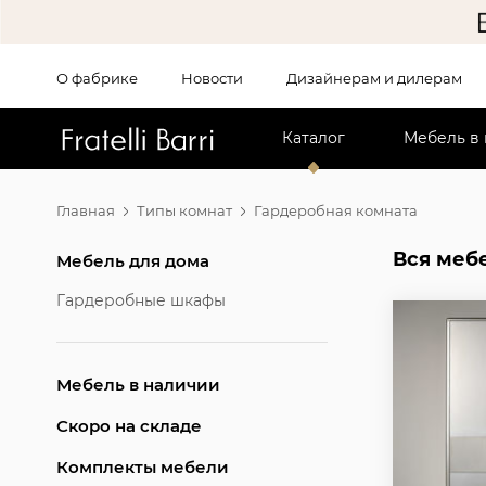
О фабрике
Новости
Дизайнерам и дилерам
!!
Каталог
Мебель в
Главная
Типы комнат
Гардеробная комната
Вся меб
Мебель для дома
Гардеробные шкафы
Мебель в наличии
Скоро на складе
Комплекты мебели