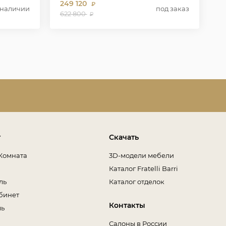
249 120
₽
 наличии
под заказ
622 800
₽
т
Скачать
Комната
3D-модели мебели
Каталог Fratelli Barri
ль
Каталог отделок
бинет
Контакты
ль
Салоны в России