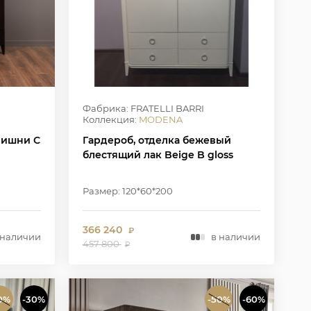
Фабрика: FRATELLI BARRI
Коллекция:
MODENA
вишни C
Гардероб, отделка бежевый
блестящий лак Beige B gloss
Размер: 120*60*200
366 240
₽
 наличии
в наличии
457 800
₽
0%
-30%
-50%
-60%