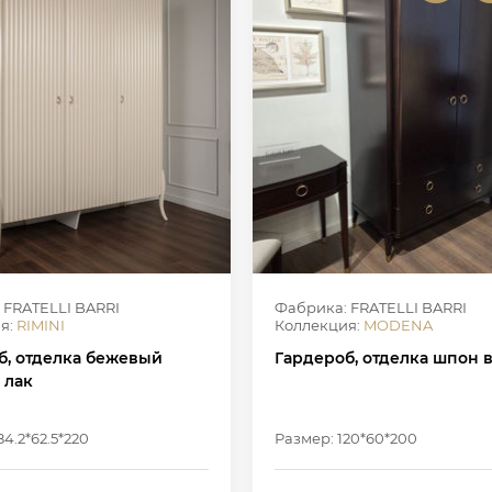
 FRATELLI BARRI
Фабрика: FRATELLI BARRI
я:
RIMINI
Коллекция:
MODENA
б, отделка бежевый
Гардероб, отделка шпон
 лак
84.2*62.5*220
Размер: 120*60*200