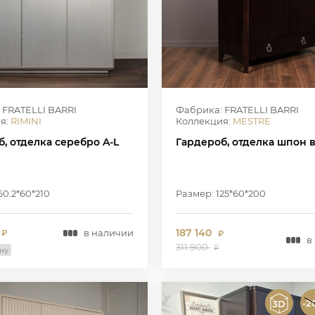
 FRATELLI BARRI
Фабрика: FRATELLI BARRI
я:
RIMINI
Коллекция:
MESTRE
, отделка серебро A-L
Гардероб, отделка шпон 
60.2*60*210
Размер: 125*60*200
187 140
в наличии
₽
₽
в
311 900
₽
дку
-2