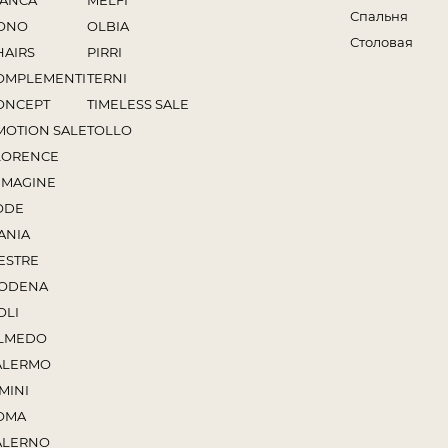
IANCA
MELFI
Спальня
ONO
OLBIA
Столовая
HAIRS
PIRRI
OMPLEMENTI
TERNI
ONCEPT
TIMELESS SALE
MOTION SALE
TOLLO
LORENCE
MMAGINE
ODE
ANIA
ESTRE
ODENA
OLI
LMEDO
ALERMO
MINI
OMA
ALERNO