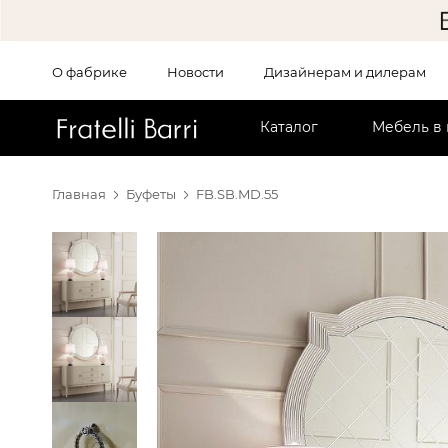
О фабрике
Новости
Дизайнерам и дилерам
!!
Каталог
Мебель в
Главная
Буфеты
FB.SB.MD.55