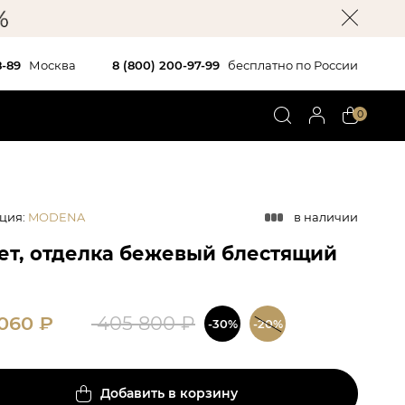
8-89
Москва
8 (800) 200-97-99
бесплатно по России
0
ция
:
MODENA
в наличии
ет, отделка бежевый блестящий
 060
₽
405 800
₽
-30%
-20%
Добавить в корзину