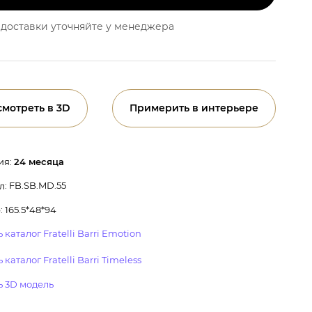
доставки уточняйте у менеджера
смотреть в 3D
Примерить в интерьере
ия:
24 месяца
: FB.SB.MD.55
л
 165.5*48*94
 каталог Fratelli Barri Emotion
 каталог Fratelli Barri Timeless
ь 3D модель