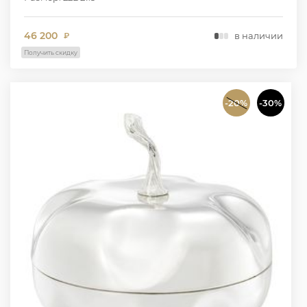
46 200
в наличии
₽
Получить скидку
-20%
-30%