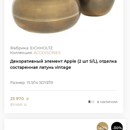
Фабрика: EICHHOLTZ
Коллекция:
ACCESSORIES
Декоративный элемент Apple (2 шт S/L), отделка
состаренная латунь vintage
Размер: 15.5/14.5D13/19
25 970
₽
в наличии
37 100
₽
-20%
-30%