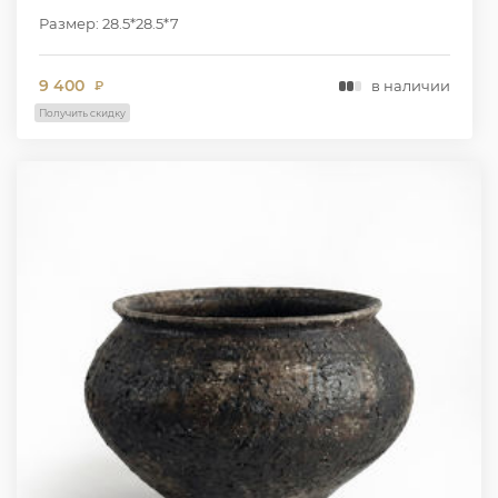
Размер: 28.5*28.5*7
9 400
в наличии
₽
Получить скидку