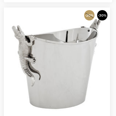
-20%
-30%