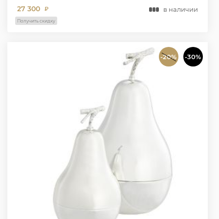
27 300
в наличии
₽
Получить скидку
-20%
-30%