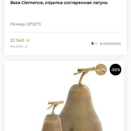
Ваза Clemence, отделка состаренная латунь
Размер: 23*20*3
23 940
₽
в наличии
34 200
₽
-20%
-30%