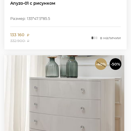
Anyzo-01 с рисунком
Размер: 135*47.5*85.5
133 160
₽
в наличии
332 900
₽
-40%
-50%