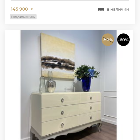
145 900
в наличии
₽
Получить скидку
-50%
-60%