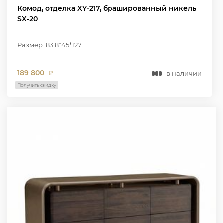
Комод, отделка XY-217, брашированный никель
SX-20
Размер: 83.8*45*127
189 800
в наличии
₽
Получить скидку