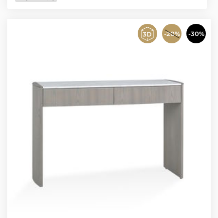
-20%
-30%