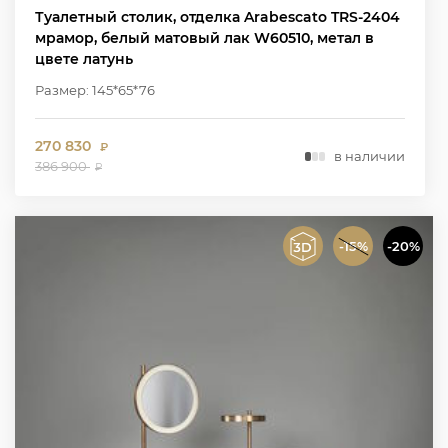
Туалетный столик, отделка Arabescato TRS-2404
мрамор, белый матовый лак W60510, метал в
цвете латунь
Размер: 145*65*76
270 830
₽
в наличии
386 900
₽
-15%
-20%