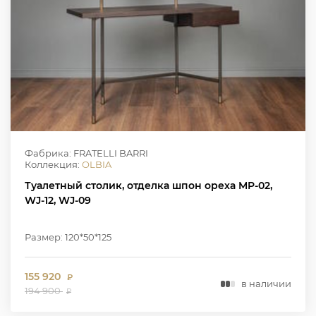
Фабрика: FRATELLI BARRI
Коллекция:
OLBIA
Туалетный столик, отделка шпон ореха MP-02,
WJ-12, WJ-09
Размер: 120*50*125
155 920
₽
в наличии
194 900
₽