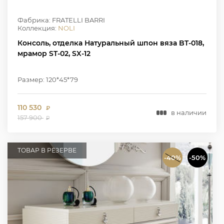
Фабрика: FRATELLI BARRI
Коллекция:
NOLI
Консоль, отделка Натуральный шпон вяза BT-018,
мрамор ST-02, SX-12
Размер: 120*45*79
110 530
₽
в наличии
157 900
₽
ТОВАР В РЕЗЕРВЕ
-40%
-50%