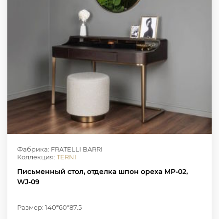
Фабрика: FRATELLI BARRI
Коллекция:
TERNI
Письменный стол, отделка шпон ореха MP-02,
WJ-09
Размер: 140*60*87.5