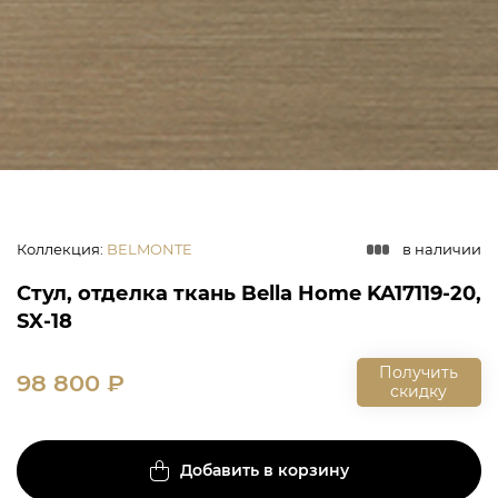
Коллекция
:
BELMONTE
в наличии
Стул, отделка ткань Bella Home KA17119-20,
SX-18
Получить
98 800
₽
скидку
Добавить в корзину