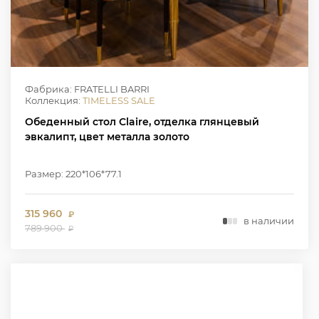
Фабрика: FRATELLI BARRI
Коллекция:
TIMELESS SALE
Обеденный стол Claire, отделка глянцевый
эвкалипт, цвет металла золото
Размер: 220*106*77.1
315 960
₽
в наличии
789 900
₽