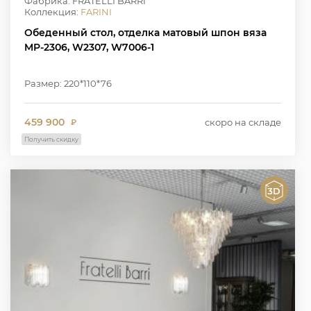
Фабрика: FRATELLI BARRI
Коллекция:
FARINI
Обеденный стол, отделка матовый шпон вяза
MP-2306, W2307, W7006-1
Размер: 220*110*76
459 900
скоро на складе
₽
Получить скидку