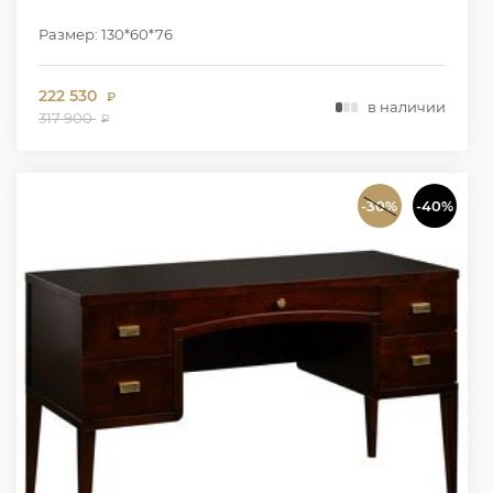
Размер: 130*60*76
222 530
₽
в наличии
317 900
₽
-30%
-40%