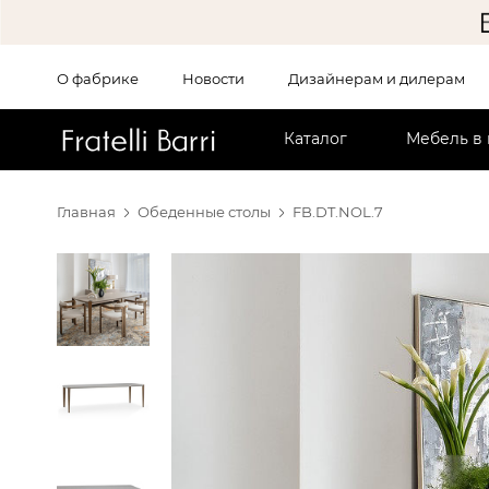
О фабрике
Новости
Дизайнерам и дилерам
!!
Каталог
Мебель в
Главная
Обеденные столы
FB.DT.NOL.7