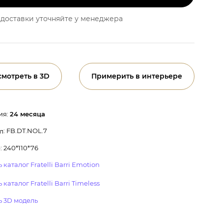
доставки уточняйте у менеджера
смотреть в 3D
Примерить в интерьере
ия:
24 месяца
: FB.DT.NOL.7
л
 240*110*76
 каталог Fratelli Barri Emotion
 каталог Fratelli Barri Timeless
ь 3D модель