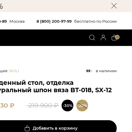
8-89
Москва
8 (800) 200-97-99
бесплатно по России
0
ция
:
NOLI
в наличии
денный стол, отделка
ральный шпон вяза BT-018, SX-12
930
₽
219 900
₽
-30%
-20%
Добавить в корзину