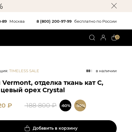
8-89
Москва
8 (800) 200-97-99
бесплатно по России
0
ция
:
TIMELESS SALE
в наличии
 Vermont, отделка ткань кат С,
цевый орех Crystal
20
₽
188 800
₽
-60%
-50%
Добавить в корзину