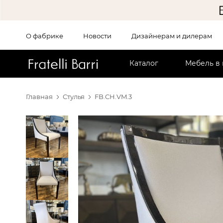
О фабрике
Новости
Дизайнерам и дилерам
!!
Каталог
Мебель в
Главная
Стулья
FB.CH.VM.3