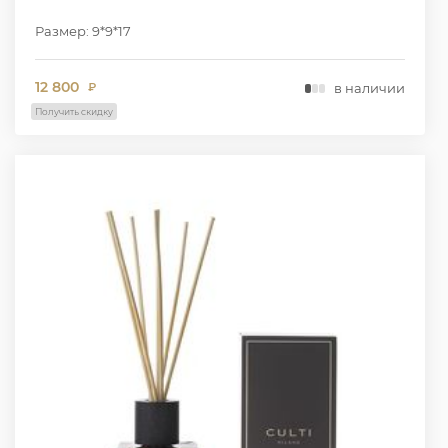
Размер: 9*9*17
12 800
в наличии
₽
Получить скидку