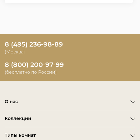
8 (495) 236-98-89
(Москва)
8 (800) 200-97-99
(бесплатно по России)
О нас
О фабрике
Коллекции
Новости
Emotion
Timeless
Типы комнат
Дизайнерам и дилерам