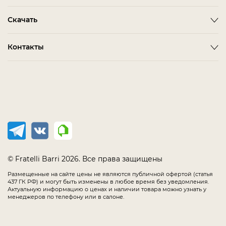
Оплата
ACCESSORIES
BITTI
Гардеробная Комната
Скачать
Как сделать заказ
ALBA
FARINI
Гостиная
Политика конфиденциальности
BARDI
IMOLA
3D-модели мебели
Контакты
Детская Мебель
Соглашение
BELMONTE
LORETO
Каталог Fratelli Barri
Домашний Кабинет
Салоны в России
Мебель в наличии
BIANCA
MELFI
Каталог отделок
Мягкая Мебель
Распродажа
BONO
OLBIA
Офис
CHAIRS
PIRRI
Спальня
COMPLEMENTI
TERNI
Столовая
CONCEPT
TIMELESS SALE
EMOTION SALE
TOLLO
© Fratelli Barri 2026. Все права защищены
FLORENCE
Размещенные на сайте цены не являются публичной офертой (статья
437 ГК РФ) и могут быть изменены в любое время без уведомления.
IMMAGINE
Актуальную информацию о ценах и наличии товара можно узнать у
менеджеров по телефону или в салоне.
LODE
MANIA