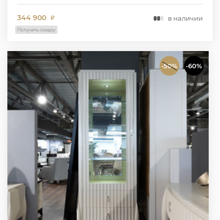
344 900
в наличии
₽
Получить скидку
-50%
-60%