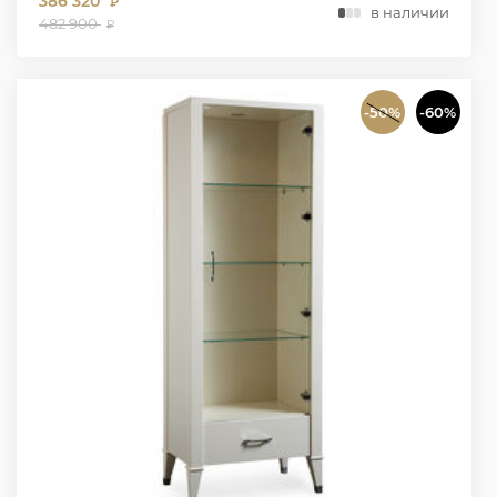
386 320
₽
в наличии
482 900
₽
-50%
-60%