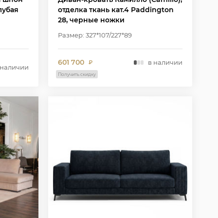
лубая
отделка ткань кат.4 Paddington
28, черные ножки
Размер: 327*107/227*89
601 700
в наличии
₽
 наличии
Получить скидку