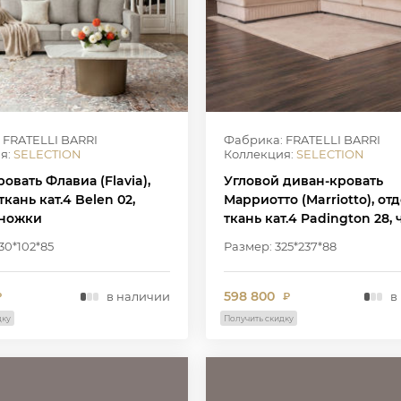
 FRATELLI BARRI
Фабрика: FRATELLI BARRI
я:
SELECTION
Коллекция:
SELECTION
овать Флавиа (Flavia),
Угловой диван-кровать
ткань кат.4 Belen 02,
Марриотто (Marriotto), от
ножки
ткань кат.4 Padington 28,
ножки
30*102*85
Размер: 325*237*88
598 800
в наличии
в
₽
₽
дку
Получить скидку