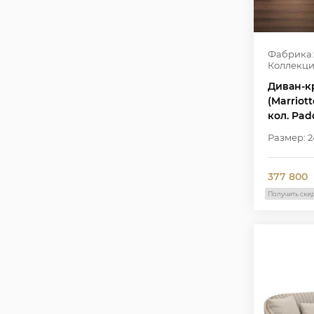
Фабрика:
Коллекци
Диван-к
(Marriott
кол. Pad
ножки
Размер: 2
377 800
Получить ски