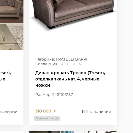
Фабрика: FRATELLI BARRI
Коллекция:
SELECTION
sor),
Диван-кровать Трезор (Tresor),
ные
отделка ткань кат. 4, черные
ножки
Размер: 245*103*87
310 800
 наличии
в наличии
₽
Получить скидку