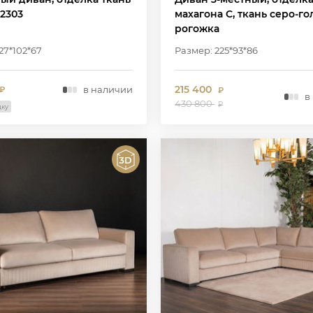
2303
махагона C, ткань серо-го
рогожка
27*102*67
Размер: 225*93*86
215 400
в наличии
₽
₽
в
430 800
₽
дку