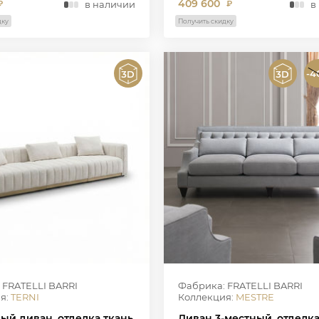
409 600
в наличии
в
₽
₽
дку
Получить скидку
-4
 FRATELLI BARRI
Фабрика: FRATELLI BARRI
я:
TERNI
Коллекция:
MESTRE
ый диван, отделка ткань
Диван 3-местный, отделк