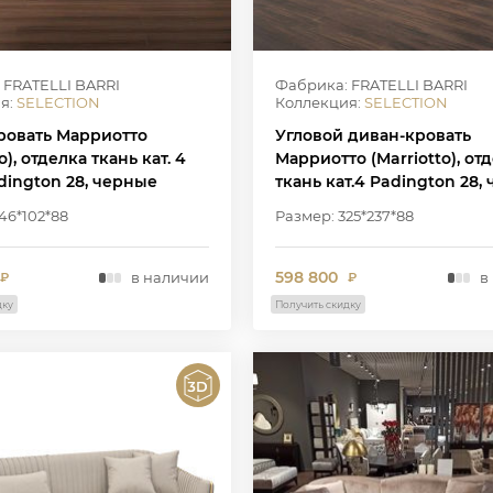
 FRATELLI BARRI
Фабрика: FRATELLI BARRI
я:
SELECTION
Коллекция:
SELECTION
ровать Марриотто
Угловой диван-кровать
o), отделка ткань кат. 4
Марриотто (Marriotto), от
dington 28, черные
ткань кат.4 Padington 28,
ножки
46*102*88
Размер: 325*237*88
598 800
в наличии
в
₽
₽
дку
Получить скидку