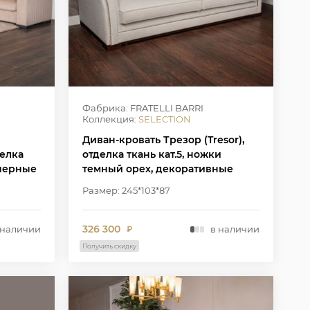
Фабрика: FRATELLI BARRI
Коллекция:
SELECTION
Диван-кровать Трезор (Tresor),
делка
отделка ткань кат.5, ножки
 черные
темный орех, декоративные
гвоздики состаренное золото
Размер: 245*103*87
326 300
 наличии
в наличии
₽
Получить скидку