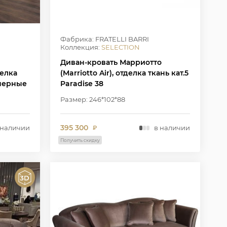
Фабрика: FRATELLI BARRI
Коллекция:
SELECTION
Диван-кровать Марриотто
делка
(Marriotto Air), отделка ткань кат.5
 черные
Paradise 38
Размер: 246*102*88
395 300
 наличии
в наличии
₽
Получить скидку