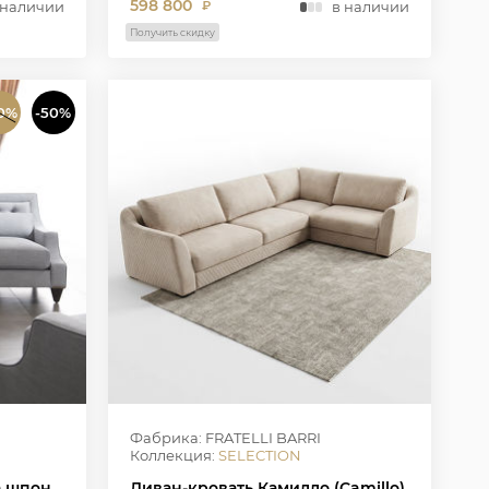
598 800
 наличии
в наличии
₽
Получить скидку
0%
-50%
Фабрика: FRATELLI BARRI
Коллекция:
SELECTION
а шпон
Диван-кровать Камилло (Camillo),