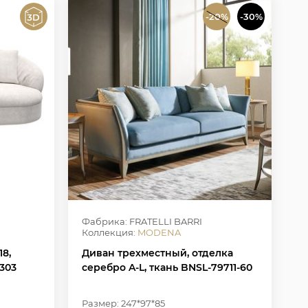
-20%
-30%
Фабрика: FRATELLI BARRI
Коллекция:
MODENA
18,
Диван трехместный, отделка
303
серебро A-L, ткань BNSL-79711-60
Размер: 247*97*85