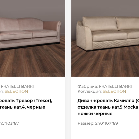
 FRATELLI BARRI
Фабрика: FRATELLI BARRI
я:
SELECTION
Коллекция:
SELECTION
овать Трезор (Tresor),
Диван-кровать Камилло (C
ткань кат.4, черные
отделка ткань кат.5 Mocka
ножки черные
45*103*87
Размер: 240*107*89