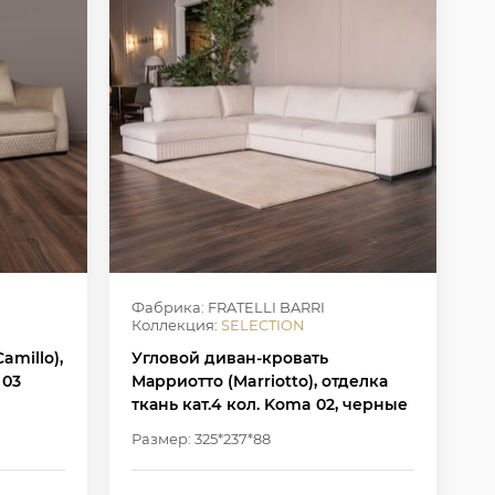
Фабрика: FRATELLI BARRI
Коллекция:
SELECTION
amillo),
Угловой диван-кровать
 03
Марриотто (Marriotto), отделка
ткань кат.4 кол. Koma 02, черные
ножки
Размер: 325*237*88