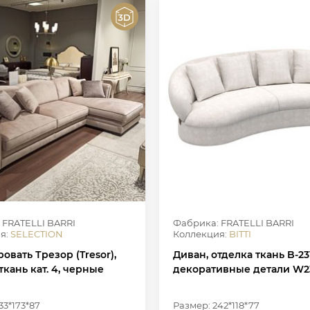
 FRATELLI BARRI
Фабрика: FRATELLI BARRI
я:
SELECTION
Коллекция:
BITTI
овать Трезор (Tresor),
Диван, отделка ткань B-23
ткань кат. 4, черные
декоративные детали W2
33*173*87
Размер: 242*118*77