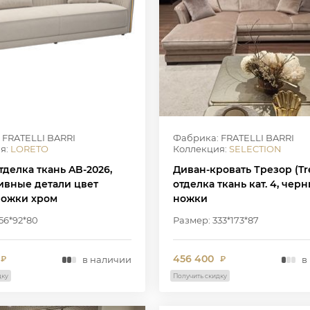
 FRATELLI BARRI
Фабрика: FRATELLI BARRI
я:
LORETO
Коллекция:
SELECTION
тделка ткань AB-2026,
Диван-кровать Трезор (Tre
ивные детали цвет
отделка ткань кат. 4, чер
 ножки хром
ножки
56*92*80
Размер: 333*173*87
456 400
в наличии
в
₽
₽
дку
Получить скидку