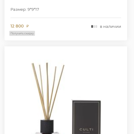
Размер: 9*9*17
12 800
в наличии
₽
Получить скидку