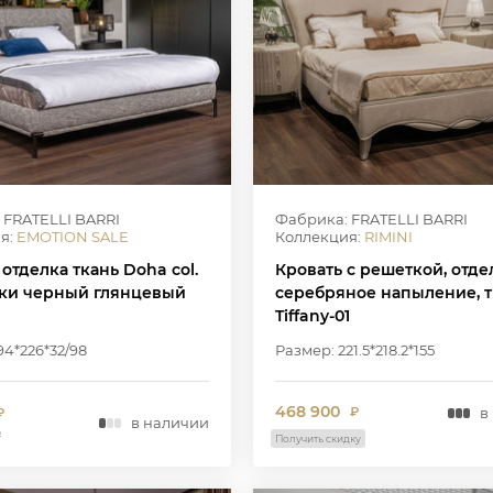
 FRATELLI BARRI
Фабрика: FRATELLI BARRI
я:
EMOTION SALE
Коллекция:
RIMINI
 отделка ткань Doha col.
Кровать с решеткой, отде
жки черный глянцевый
серебряное напыление, т
Tiffany-01
94*226*32/98
Размер: 221.5*218.2*155
468 900
в
₽
₽
в наличии
₽
Получить скидку