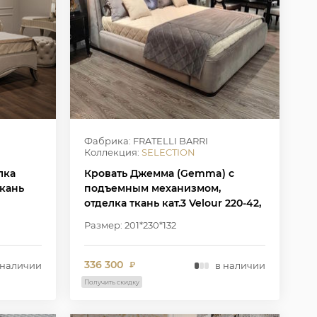
Фабрика: FRATELLI BARRI
Коллекция:
SELECTION
лка
Кровать Джемма (Gemma) с
кань
подъемным механизмом,
отделка ткань кат.3 Velour 220-42,
ножки темный орех
Размер: 201*230*132
336 300
 наличии
в наличии
₽
Получить скидку