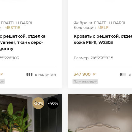
 FRATELLI BARRI
Фабрика: FRATELLI BARRI
я:
MESTRE
Коллекция:
MELFI
с решеткой, отделка
Кровать с решеткой, отде
 veneer, ткань серо-
кожа FB-11, W2303
 gunny
75*226*103
Размер: 216*238*92.5
347 900
в наличии
в
₽
₽
дку
Получить скидку
-30%
-40%