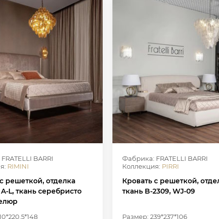
 FRATELLI BARRI
Фабрика: FRATELLI BARRI
я:
RIMINI
Коллекция:
PIRRI
с решеткой, отделка
Кровать с решеткой, отде
A-L, ткань серебристо
ткань B-2309, WJ-09
елюр
10*220.5*148
Размер: 239*237*106