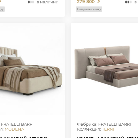
279 800
в наличии
в
₽
₽
дку
Получить скидку
 FRATELLI BARRI
Фабрика: FRATELLI BARRI
я:
MODENA
Коллекция:
TERNI