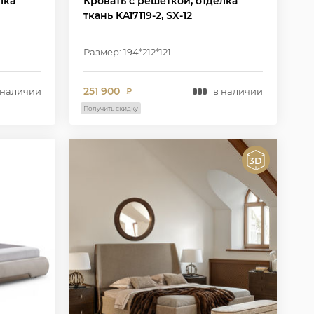
лка
Кровать с решеткой, отделка
ткань KA17119-2, SX-12
Размер: 194*212*121
251 900
 наличии
в наличии
₽
Получить скидку