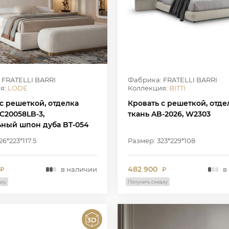
 FRATELLI BARRI
Фабрика: FRATELLI BARRI
я:
LODE
Коллекция:
BITTI
с решеткой, отделка
Кровать с решеткой, отде
C20058LB-3,
ткань AB-2026, W2303
ьный шпон дуба BT-054
6*223*117.5
Размер: 323*229*108
482 900
в наличии
в
₽
₽
дку
Получить скидку