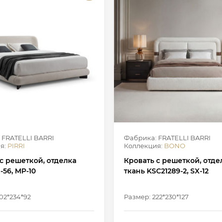
 FRATELLI BARRI
Фабрика: FRATELLI BARRI
я:
PIRRI
Коллекция:
BONO
с решеткой, отделка
Кровать с решеткой, отде
-56, MP-10
ткань KSC21289-2, SX-12
02*234*92
Размер: 222*230*127