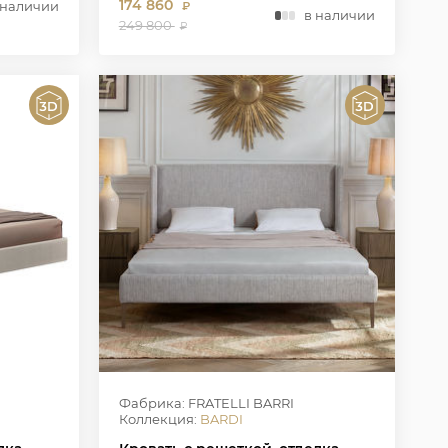
174 860
 наличии
₽
в наличии
249 800
₽
Фабрика: FRATELLI BARRI
Коллекция:
BARDI