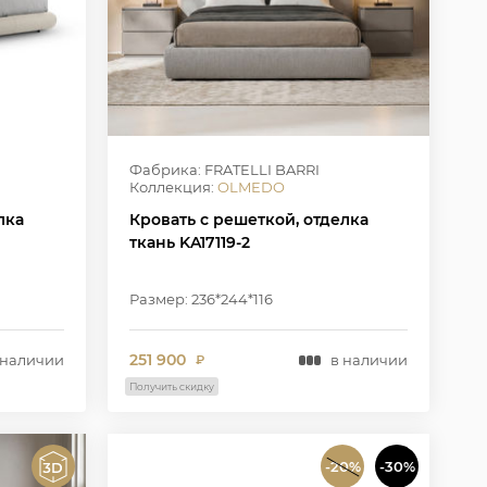
Фабрика: FRATELLI BARRI
Коллекция:
OLMEDO
лка
Кровать с решеткой, отделка
ткань KA17119-2
Размер: 236*244*116
251 900
 наличии
в наличии
₽
Получить скидку
-20%
-30%