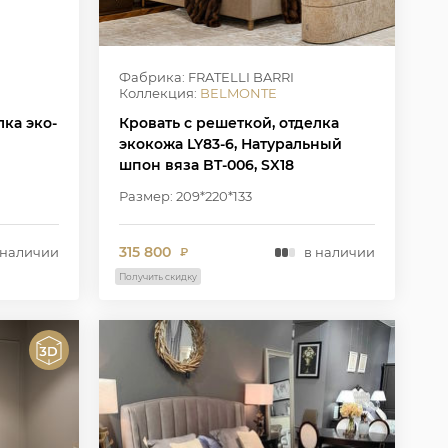
Фабрика: FRATELLI BARRI
Коллекция:
BELMONTE
лка эко-
Кровать с решеткой, отделка
экокожа LY83-6, Натуральный
шпон вяза BT-006, SX18
Размер: 209*220*133
315 800
 наличии
в наличии
₽
Получить скидку