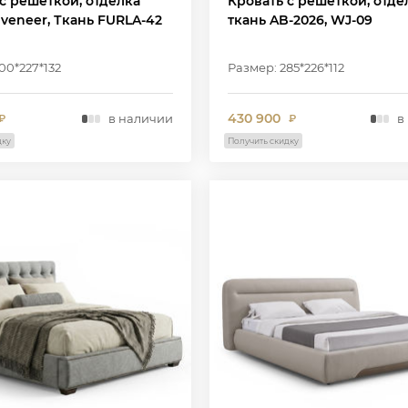
с решеткой, отделка
Кровать с решеткой, отде
 veneer, Ткань FURLA-42
ткань AB-2026, WJ-09
00*227*132
Размер: 285*226*112
430 900
в наличии
в
₽
₽
дку
Получить скидку