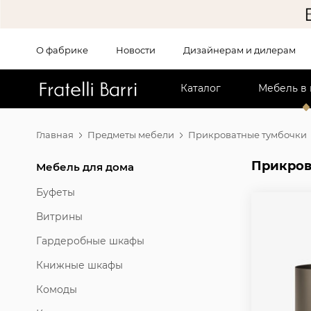
О фабрике
Новости
Дизайнерам и дилерам
!!
Каталог
Мебель в
Главная
Предметы мебели
Прикроватные тумбочки
Прикров
Мебель для дома
Буфеты
Витрины
Гардеробные шкафы
Книжные шкафы
Комоды