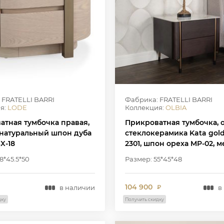
 FRATELLI BARRI
Фабрика: FRATELLI BARRI
я:
LODE
Коллекция:
OLBIA
атная тумбочка правая,
Прикроватная тумбочка, 
 натуральный шпон дуба
стеклокерамика Kata gold
SX-18
2301, шпон ореха MP-02, м
цвете латунь WJ-09
8*45.5*50
Размер: 55*45*48
104 900
в наличии
в
₽
дку
Получить скидку