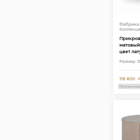
Фабрика:
Коллекци
Прикров
матовый
цвет ла
Размер: 5
118 800
Получить ски