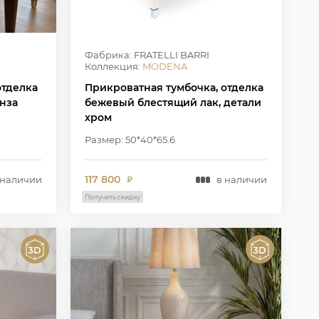
Фабрика: FRATELLI BARRI
Коллекция:
MODENA
отделка
Прикроватная тумбочка, отделка
нза
бежевый блестящий лак, детали
хром
Размер: 50*40*65.6
117 800
 наличии
в наличии
₽
Получить скидку