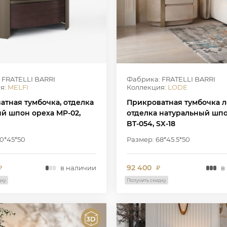
 FRATELLI BARRI
Фабрика: FRATELLI BARRI
я:
MELFI
Коллекция:
LODE
атная тумбочка, отделка
Прикроватная тумбочка л
й шпон ореха MP-02,
отделка натуральный шпо
BT-054, SX-18
0*45*50
Размер: 68*45.5*50
92 400
в наличии
в
₽
₽
дку
Получить скидку