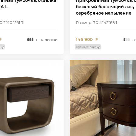
атная тумбочка, отделка
Прикроватная тумбочка, 
 A-L
бежевый блестящий лак,
серебряное напыление
.2*40.1*61.7
Размер: 70.4*42*68.1
146 900
в наличии
в
₽
₽
дку
Получить скидку