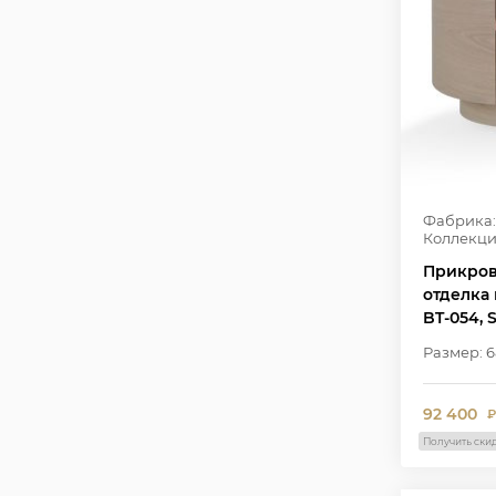
Фабрика:
Коллекци
Прикров
отделка
BT-054, 
Размер: 6
92 400
₽
Получить ски