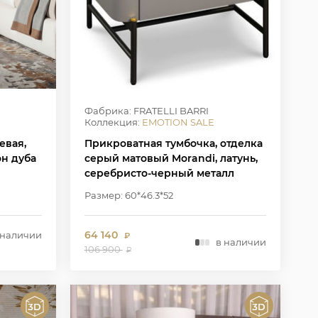
Фабрика: FRATELLI BARRI
Коллекция:
EMOTION SALE
евая,
Прикроватная тумбочка, отделка
н дуба
серый матовый Morandi, латунь,
серебристо-черный металл
Размер: 60*46.3*52
64 140
 наличии
₽
в наличии
106 900
₽