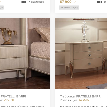
67 900
в наличии
в
₽
₽
дку
Получить скидку
 FRATELLI BARRI
Фабрика: FRATELLI BARRI
я:
RIMINI
Коллекция:
ROMA