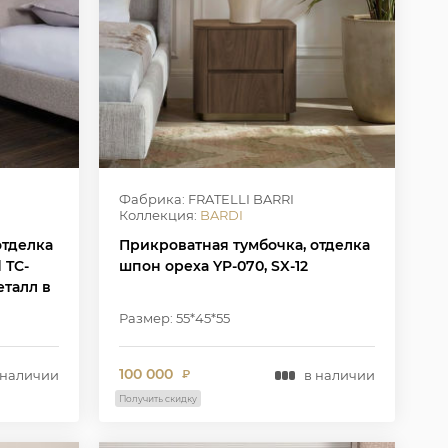
Фабрика: FRATELLI BARRI
Коллекция:
BARDI
отделка
Прикроватная тумбочка, отделка
 TC-
шпон ореха YP-070, SX-12
еталл в
Размер: 55*45*55
100 000
 наличии
в наличии
₽
Получить скидку