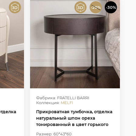
-20%
-30%
Фабрика: FRATELLI BARRI
Коллекция:
MELFI
отделка
Прикроватная тумбочка, отделка
натуральный шпон ореха
тонированный в цвет горького
шоколада, металл в лаке черного
Размер: 60*43*60