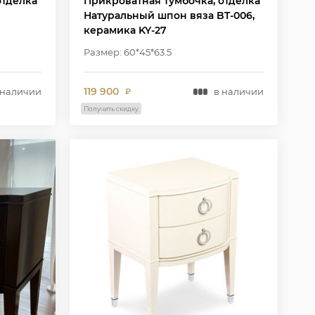
отделка
Прикроватная тумбочка, отделка
Натуральный шпон вяза BT-006,
керамика KY-27
Размер: 60*45*63.5
119 900
 наличии
в наличии
₽
Получить скидку