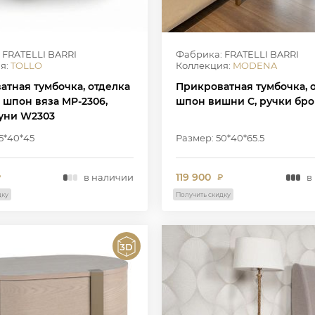
 FRATELLI BARRI
Фабрика: FRATELLI BARRI
я:
TOLLO
Коллекция:
MODENA
атная тумбочка, отделка
Прикроватная тумбочка, 
 шпон вяза MP-2306,
шпон вишни C, ручки бро
туни W2303
5*40*45
Размер: 50*40*65.5
119 900
в наличии
в
₽
₽
дку
Получить скидку