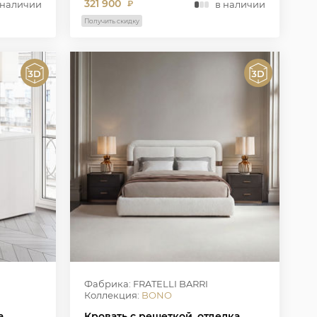
321 900
 наличии
в наличии
₽
Получить скидку
Фабрика: FRATELLI BARRI
Коллекция:
BONO
а
Кровать с решеткой, отделка