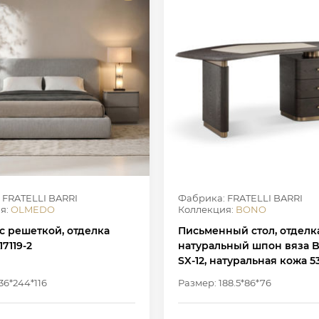
 FRATELLI BARRI
Фабрика: FRATELLI BARRI
я:
OLMEDO
Коллекция:
BONO
с решеткой, отделка
Письменный стол, отделк
17119-2
натуральный шпон вяза BT
SX-12, натуральная кожа 5
36*244*116
Размер: 188.5*86*76