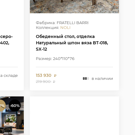
Фабрика: FRATELLI BARRI
Коллекция:
NOLI
 серо-
Обеденный стол, отделка
402,
Натуральный шпон вяза BT-018,
SX-12
Размер: 240*110*76
153 930
на складе
₽
в наличии
219 900
₽
0%
-60%