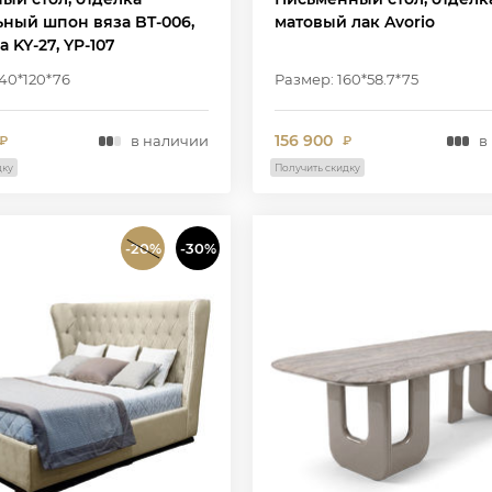
ьный шпон вяза BT-006,
матовый лак Avorio
 KY-27, YP-107
40*120*76
Размер: 160*58.7*75
156 900
в наличии
в
₽
₽
дку
Получить скидку
-20%
-30%