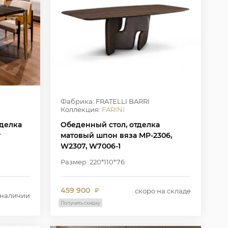
Фабрика: FRATELLI BARRI
Коллекция:
FARINI
тделка
Обеденный стол, отделка
т
матовый шпон вяза MP-2306,
W2307, W7006-1
Размер: 220*110*76
459 900
скоро на складе
₽
 наличии
Получить скидку