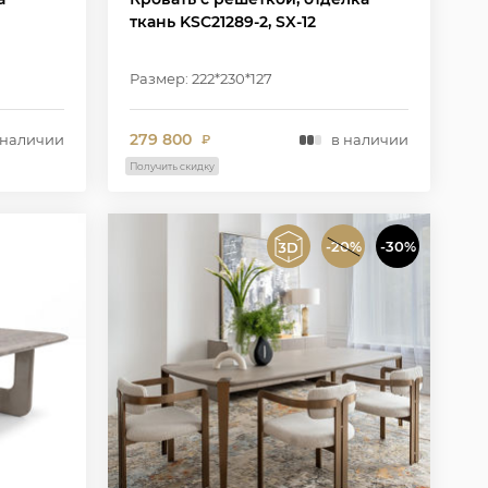
ткань KSC21289-2, SX-12
Размер: 222*230*127
279 800
 наличии
в наличии
₽
Получить скидку
-20%
-30%