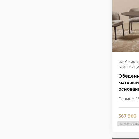
Фабрика:
Коллекци
Обеденн
матовый
основан
компози
Размер: 1
W2502
367 900
Получить ски