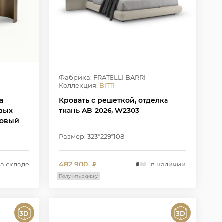
Фабрика: FRATELLI BARRI
Коллекция:
BITTI
а
Кровать с решеткой, отделка
евых
ткань AB-2026, W2303
товый
3
Размер: 323*229*108
482 900
на складе
в наличии
₽
Получить скидку