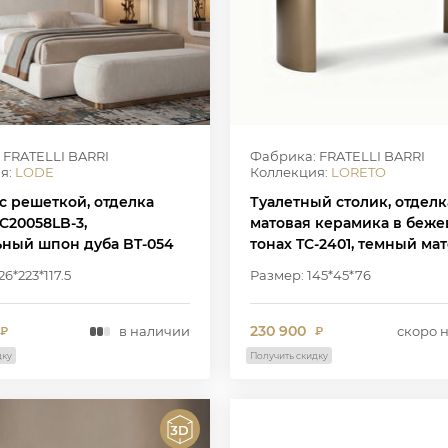
 FRATELLI BARRI
Фабрика: FRATELLI BARRI
я:
LODE
Коллекция:
LORETO
с решеткой, отделка
Туалетный столик, отделк
C20058LB-3,
матовая керамика в беж
ьный шпон дуба BT-054
тонах TC-2401, темный ма
шпон вяза MP-2306, W230
6*223*117.5
Размер: 145*45*76
230 900
в наличии
скоро 
₽
₽
дку
Получить скидку