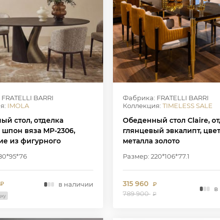
 FRATELLI BARRI
Фабрика: FRATELLI BARRI
я:
IMOLA
Коллекция:
TIMELESS SALE
ый стол, отделка
Обеденный стол Claire, о
 шпон вяза MP-2306,
глянцевый эвкалипт, цве
ие из фигурного
металла золото
тного материала в цвете
80*95*76
Размер: 220*106*77.1
315 960
в наличии
₽
₽
в
789 900
₽
дку