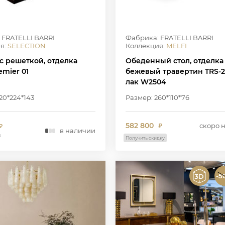
 FRATELLI BARRI
Фабрика: FRATELLI BARRI
я:
SELECTION
Коллекция:
MELFI
с решеткой, отделка
Обеденный стол, отделка
emier 01
бежевый травертин TRS-2
лак W2504
20*224*143
Размер: 260*110*76
582 800
скоро 
₽
₽
в наличии
₽
Получить скидку
-5