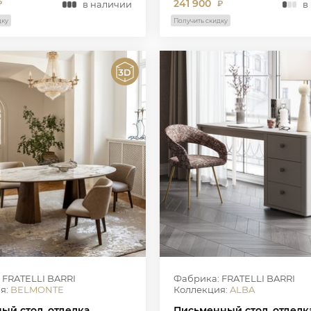
241 900
в наличии
в
₽
₽
дку
Получить скидку
 FRATELLI BARRI
Фабрика: FRATELLI BARRI
я:
BELMONTE
Коллекция:
ALBA
ый стол, отделка
Письменный стол, отделк