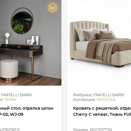
 FRATELLI BARRI
Фабрика: FRATELLI BARRI
я:
TERNI
Коллекция:
MODENA
ный стол, отделка шпон
Кровать с решеткой, отде
-02, WJ-09
Cherry C veneer, Ткань FU
40*60*87.5
Размер: 200*227*132