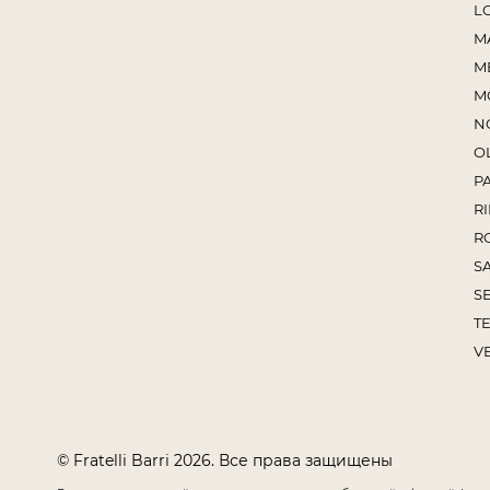
L
M
M
M
N
O
P
RI
R
S
S
TE
V
© Fratelli Barri 2026. Все права защищены