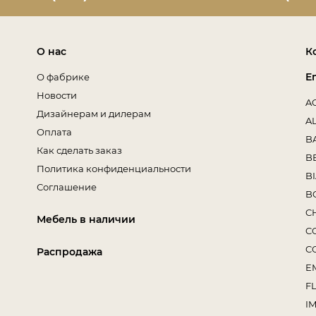
О нас
К
E
О фабрике
Новости
A
Дизайнерам и дилерам
A
Оплата
B
Как сделать заказ
B
Политика конфиденциальности
B
Соглашение
B
C
Мебель в наличии
C
C
Распродажа
E
F
I