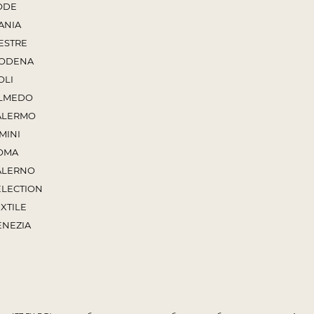
ODE
ANIA
ESTRE
ODENA
OLI
LMEDO
ALERMO
MINI
OMA
ALERNO
ELECTION
XTILE
ENEZIA