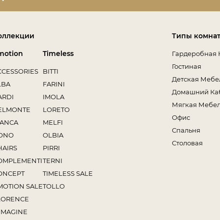
оллекции
Типы комна
motion
Timeless
Гардеробная 
Гостиная
CCESSORIES
BITTI
Детская Мебе
LBA
FARINI
Домашний Ка
ARDI
IMOLA
Мягкая Мебе
ELMONTE
LORETO
Офис
IANCA
MELFI
Спальня
ONO
OLBIA
Столовая
HAIRS
PIRRI
OMPLEMENTI
TERNI
ONCEPT
TIMELESS SALE
MOTION SALE
TOLLO
LORENCE
MMAGINE