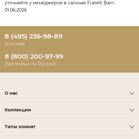
уточняйте у менеджеров в салонах Fratelli Barri.
01.06.2026
8 (495) 236-98-89
(Москва)
8 (800) 200-97-99
(бесплатно по России)
О нас
О фабрике
Коллекции
Новости
Emotion
Timeless
Типы комнат
Дизайнерам и дилерам
Оплата
ACCESSORIES
BITTI