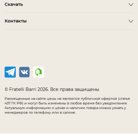
Гардеробная Комната
Скачать
Как сделать заказ
ALBA
FARINI
Гостиная
Политика конфиденциальности
BARDI
IMOLA
3D-модели мебели
Контакты
Детская Мебель
Соглашение
BELMONTE
LORETO
Каталог Fratelli Barri
Домашний Кабинет
Салоны в России
Мебель в наличии
BIANCA
MELFI
Каталог отделок
Мягкая Мебель
Распродажа
BONO
OLBIA
Офис
CHAIRS
PIRRI
Спальня
COMPLEMENTI
TERNI
Столовая
CONCEPT
TIMELESS SALE
EMOTION SALE
TOLLO
© Fratelli Barri 2026. Все права защищены
FLORENCE
Размещенные на сайте цены не являются публичной офертой (статья
437 ГК РФ) и могут быть изменены в любое время без уведомления.
IMMAGINE
Актуальную информацию о ценах и наличии товара можно узнать у
менеджеров по телефону или в салоне.
LODE
MANIA
MESTRE