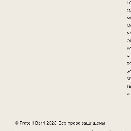
L
M
M
M
N
O
P
RI
R
S
S
TE
V
© Fratelli Barri 2026. Все права защищены