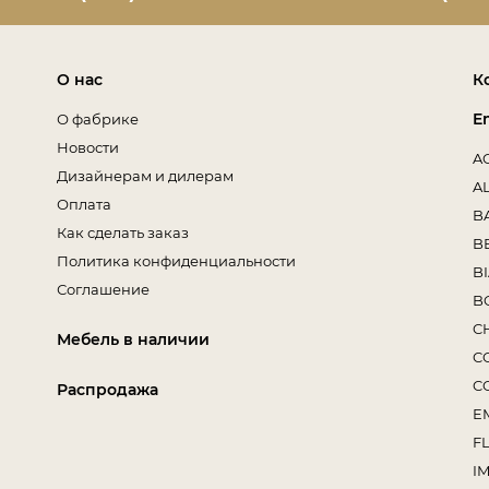
О нас
К
E
О фабрике
Новости
A
Дизайнерам и дилерам
A
Оплата
B
Как сделать заказ
B
Политика конфиденциальности
B
Соглашение
B
C
Мебель в наличии
C
C
Распродажа
E
F
I