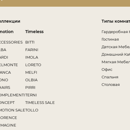
оллекции
Типы комна
motion
Timeless
Гардеробная 
Гостиная
CCESSORIES
BITTI
Детская Мебе
LBA
FARINI
Домашний Ка
ARDI
IMOLA
Мягкая Мебе
ELMONTE
LORETO
Офис
IANCA
MELFI
Спальня
ONO
OLBIA
Столовая
HAIRS
PIRRI
OMPLEMENTI
TERNI
ONCEPT
TIMELESS SALE
MOTION SALE
TOLLO
LORENCE
MMAGINE