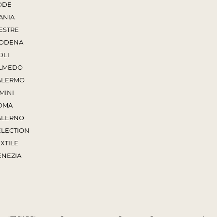
ODE
ANIA
ESTRE
ODENA
OLI
LMEDO
ALERMO
MINI
OMA
ALERNO
ELECTION
XTILE
ENEZIA