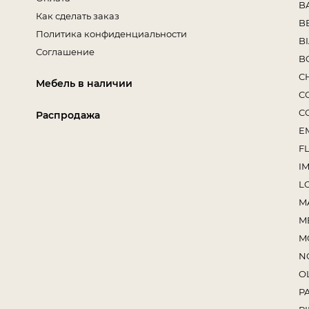
B
Как сделать заказ
B
Политика конфиденциальности
B
Соглашение
B
C
Мебель в наличии
C
C
Распродажа
E
F
I
L
M
M
M
N
O
P