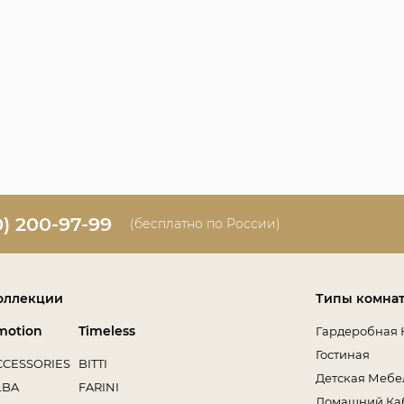
0) 200-97-99
(бесплатно по России)
оллекции
Типы комна
motion
Timeless
Гардеробная 
Гостиная
CCESSORIES
BITTI
Детская Мебе
LBA
FARINI
Домашний Ка