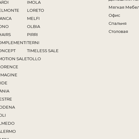
ARDI
IMOLA
Мягкая Мебе
ELMONTE
LORETO
Офис
IANCA
MELFI
Спальня
ONO
OLBIA
Столовая
HAIRS
PIRRI
OMPLEMENTI
TERNI
ONCEPT
TIMELESS SALE
MOTION SALE
TOLLO
LORENCE
MMAGINE
ODE
ANIA
ESTRE
ODENA
OLI
LMEDO
ALERMO