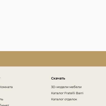
т
Скачать
Комната
3D-модели мебели
Каталог Fratelli Barri
ль
Каталог отделок
бинет