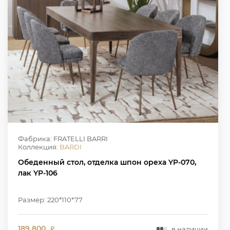
Фабрика: FRATELLI BARRI
Коллекция:
BARDI
Обеденный стол, отделка шпон ореха YP-070,
лак YP-106
Размер: 220*110*77
189 800
в наличии
₽