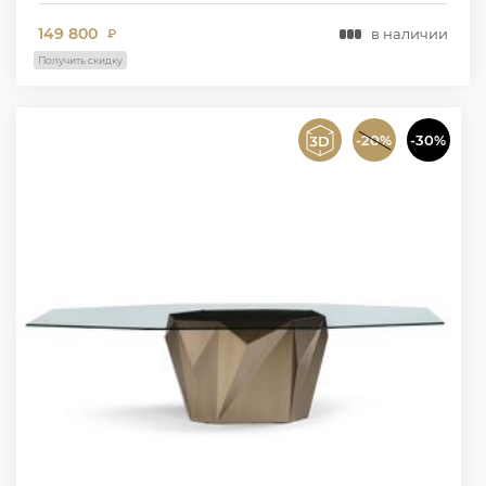
149 800
в наличии
₽
Получить скидку
-20%
-30%