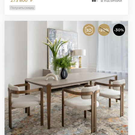
273 800
в наличии
₽
Получить скидку
-20%
-30%