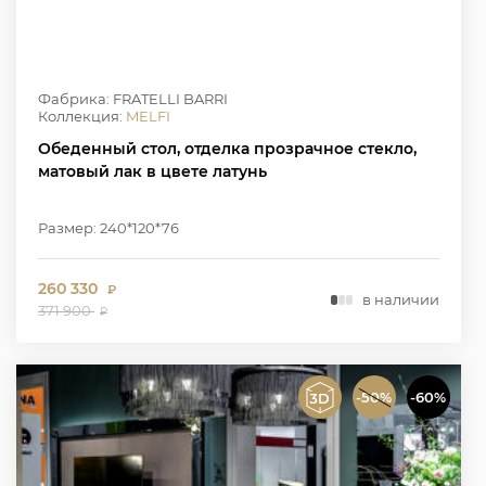
Фабрика: FRATELLI BARRI
Коллекция:
MELFI
Обеденный стол, отделка прозрачное стекло,
матовый лак в цвете латунь
Размер: 240*120*76
260 330
₽
в наличии
371 900
₽
-50%
-60%