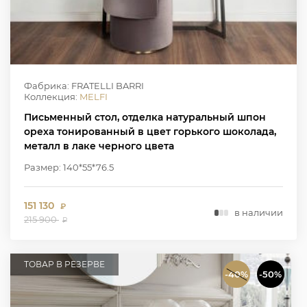
Фабрика: FRATELLI BARRI
Коллекция:
MELFI
Письменный стол, отделка натуральный шпон
ореха тонированный в цвет горького шоколада,
металл в лаке черного цвета
Размер: 140*55*76.5
151 130
₽
в наличии
215 900
₽
ТОВАР В РЕЗЕРВЕ
-40%
-50%