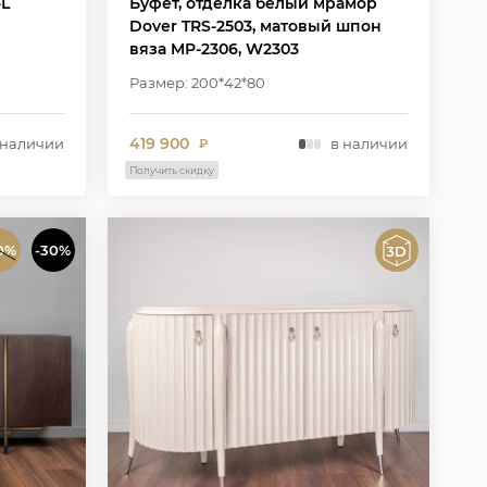
-L
Буфет, отделка белый мрамор
Dover TRS-2503, матовый шпон
вяза MP-2306, W2303
Размер: 200*42*80
419 900
 наличии
в наличии
₽
Получить скидку
0%
-30%