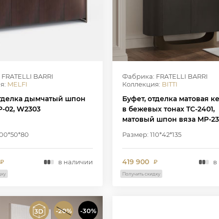
 FRATELLI BARRI
Фабрика: FRATELLI BARRI
я:
MELFI
Коллекция:
BITTI
отделка дымчатый шпон
Буфет, отделка матовая к
P-02, W2303
в бежевых тонах TC-2401,
матовый шпон вяза MP-23
W7006, W2303
200*50*80
Размер: 110*42*135
419 900
в наличии
в
₽
₽
дку
Получить скидку
-20%
-30%