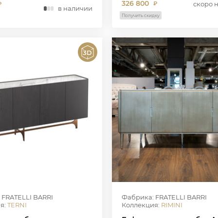
326 800
скоро 
₽
₽
в наличии
Получить скидку
 FRATELLI BARRI
Фабрика: FRATELLI BARRI
я:
TERNI
Коллекция:
RIMINI