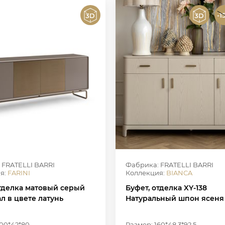
-1
 FRATELLI BARRI
Фабрика: FRATELLI BARRI
я:
FARINI
Коллекция:
BIANCA
отделка матовый серый
Буфет, отделка XY-138
ал в цвете латунь
Натуральный шпон ясеня
200*42*80
Размер: 160*48.3*92.5