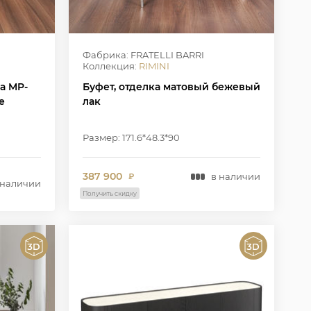
Фабрика: FRATELLI BARRI
Коллекция:
RIMINI
а MP-
Буфет, отделка матовый бежевый
е
лак
Размер: 171.6*48.3*90
387 900
в наличии
₽
 наличии
Получить скидку