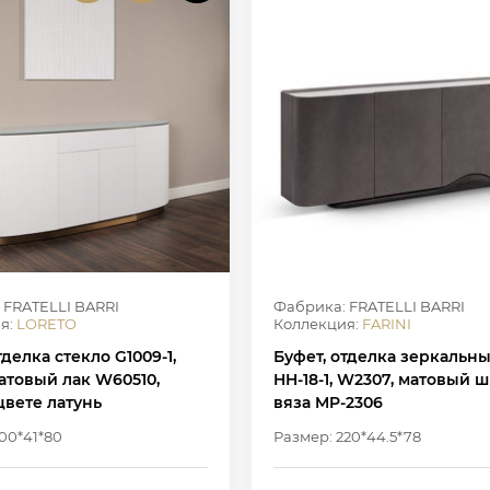
 FRATELLI BARRI
Фабрика: FRATELLI BARRI
я:
LORETO
Коллекция:
FARINI
тделка стекло G1009-1,
Буфет, отделка зеркальн
атовый лак W60510,
HH-18-1, W2307, матовый 
цвете латунь
вяза MP-2306
00*41*80
Размер: 220*44.5*78