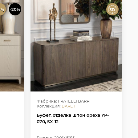
5%
-20%
Фабрика: FRATELLI BARRI
Коллекция:
BARDI
Буфет, отделка шпон ореха YP-
070, SX-12
Размер: 200*45*85