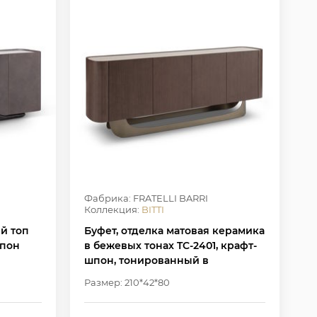
Фабрика: FRATELLI BARRI
Коллекция:
BITTI
ый топ
Буфет, отделка матовая керамика
шпон
в бежевых тонах TC-2401, крафт-
шпон, тонированный в
коричневый цвет MP-10,
Размер: 210*42*80
основание цвет латуни W2303,
W7006