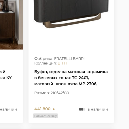
Фабрика: FRATELLI BARRI
Коллекция:
BITTI
ный
Буфет, отделка матовая керамика
ка KY-
в бежевых тонах TC-2401,
матовый шпон вяза MP-2306,
W7006, W2303
Размер: 210*42*80
441 800
 наличии
в наличии
₽
Получить скидку