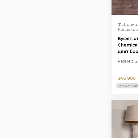
Фабрика:
Коллекци
Буфет, о
Chemical
цвет бр
Размер: 2
346 900
Получить ски