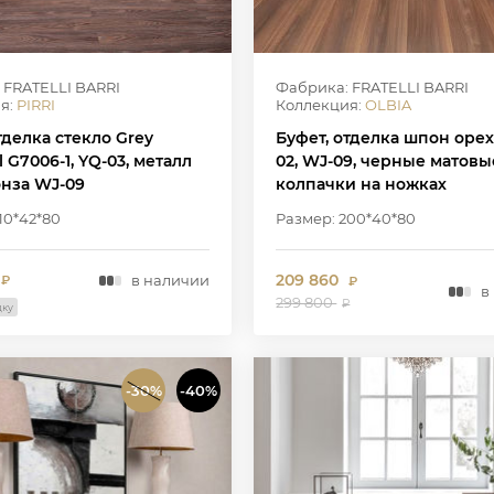
 FRATELLI BARRI
Фабрика: FRATELLI BARRI
я:
PIRRI
Коллекция:
OLBIA
тделка стекло Grey
Буфет, отделка шпон орех
 G7006-1, YQ-03, металл
02, WJ-09, черные матовы
онза WJ-09
колпачки на ножках
10*42*80
Размер: 200*40*80
209 860
в наличии
₽
₽
в
299 800
₽
дку
-30%
-40%