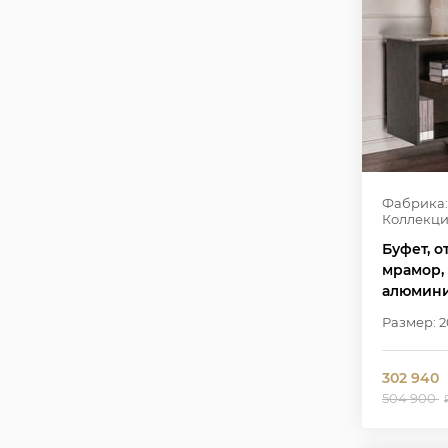
Фабрика:
Коллекци
Буфет, 
мрамор,
алюмин
Размер: 
302 940
504 900