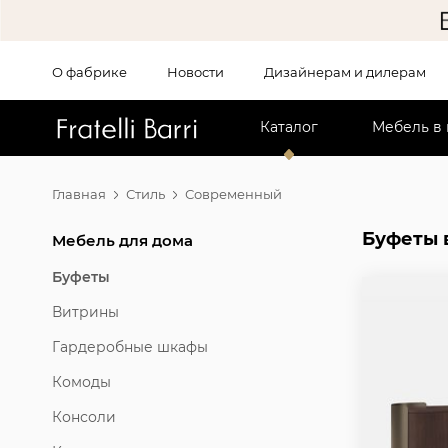
О фабрике
Новости
Дизайнерам и дилерам
!!
Каталог
Мебель в
Главная
Стиль
Современный
Буфеты 
Мебель для дома
Буфеты
Витрины
Гардеробные шкафы
Комоды
Консоли