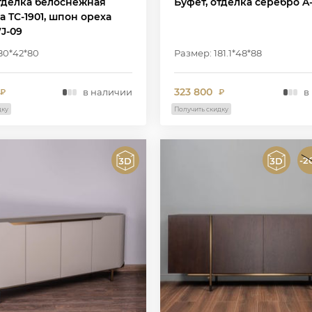
отделка белоснежная
Буфет, отделка серебро A
 TC-1901, шпон ореха
J-09
80*42*80
Размер: 181.1*48*88
323 800
в наличии
в
₽
₽
дку
Получить скидку
-2