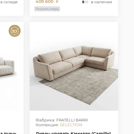
409 600
на складе
в наличии
₽
Получить скидку
Фабрика: FRATELLI BARRI
Коллекция:
SELECTION
а ткань
Диван-кровать Камилло (Camillo),