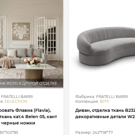
НА ФОТО В ДРУГОЙ ОТДЕЛКЕ
 FRATELLI BARRI
Фабрика: FRATELLI BARRI
я:
SELECTION
Коллекция:
BITTI
овать Флавиа (Flavia),
Диван, отделка ткань B232
ткань кат.4 Belen 05, кант
декоративные детали W2
, черные ножки
30*102*85
Размер: 242*118*77