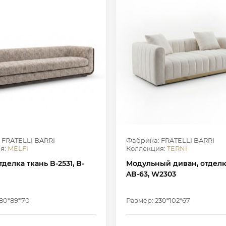
 FRATELLI BARRI
Фабрика: FRATELLI BARRI
я:
MELFI
Коллекция:
TERNI
тделка ткань B-2531, B-
Модульный диван, отделк
AB-63, W2303
280*89*70
Размер: 230*102*67