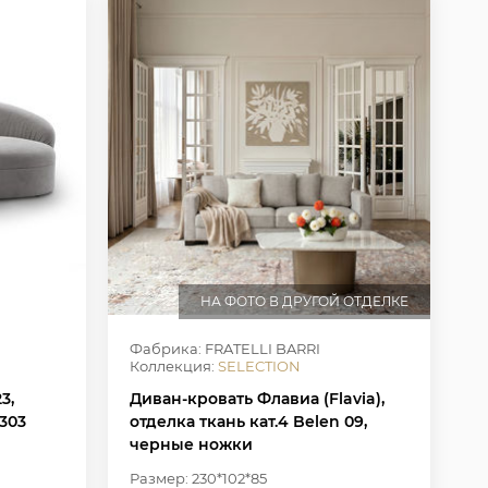
НА ФОТО В ДРУГОЙ ОТДЕЛКЕ
Фабрика: FRATELLI BARRI
Коллекция:
SELECTION
3,
Диван-кровать Флавиа (Flavia),
303
отделка ткань кат.4 Belen 09,
черные ножки
Размер: 230*102*85