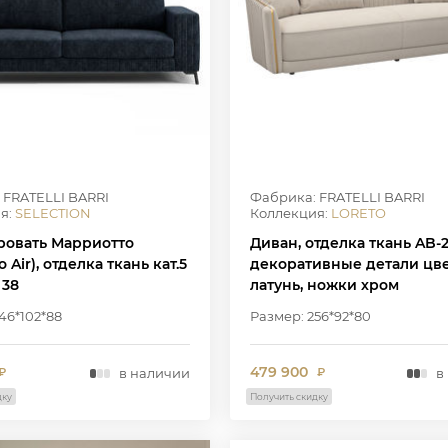
 FRATELLI BARRI
Фабрика: FRATELLI BARRI
я:
SELECTION
Коллекция:
LORETO
ровать Марриотто
Диван, отделка ткань AB-2
o Air), отделка ткань кат.5
декоративные детали цв
 38
латунь, ножки хром
46*102*88
Размер: 256*92*80
479 900
в наличии
в
₽
₽
дку
Получить скидку