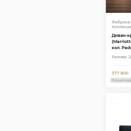
Фабрика:
Коллекци
Диван-к
(Marriott
кол. Pad
ножки
Размер: 2
377 800
Получить ски