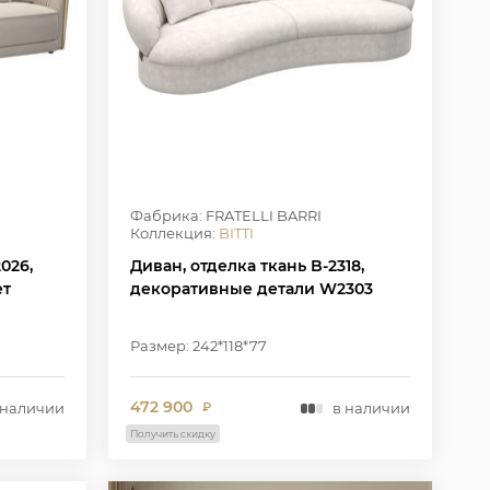
Фабрика: FRATELLI BARRI
Коллекция:
BITTI
026,
Диван, отделка ткань B-2318,
ет
декоративные детали W2303
Размер: 242*118*77
472 900
 наличии
в наличии
₽
Получить скидку