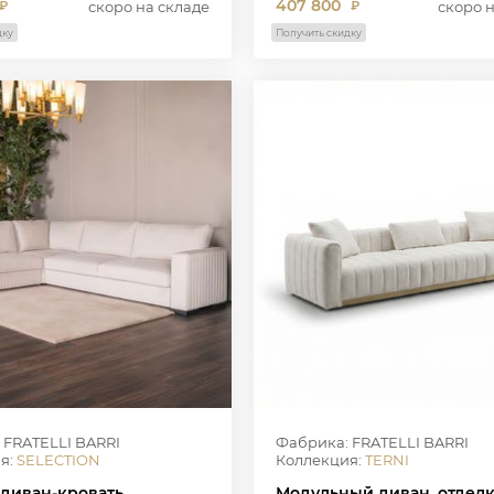
407 800
скоро на складе
скоро 
₽
₽
дку
Получить скидку
 FRATELLI BARRI
Фабрика: FRATELLI BARRI
я:
SELECTION
Коллекция:
TERNI
 диван-кровать
Модульный диван, отделк