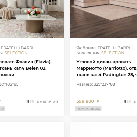
 FRATELLI BARRI
Фабрика: FRATELLI BARRI
я:
SELECTION
Коллекция:
SELECTION
овать Флавиа (Flavia),
Угловой диван-кровать
ткань кат.4 Belen 02,
Марриотто (Marriotto), от
ножки
ткань кат.4 Padington 28,
ножки
30*102*85
Размер: 325*237*88
598 800
в наличии
в
₽
₽
дку
Получить скидку