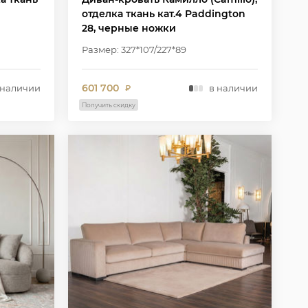
отделка ткань кат.4 Paddington
28, черные ножки
Размер: 327*107/227*89
601 700
 наличии
в наличии
₽
Получить скидку