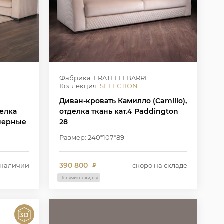
Фабрика: FRATELLI BARRI
Коллекция:
SELECTION
Диван-кровать Камилло (Camillo),
делка
отделка ткань кат.4 Paddington
 черные
28
Размер: 240*107*89
390 800
 наличии
скоро на складе
₽
Получить скидку