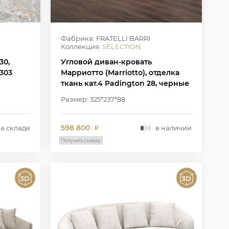
Фабрика: FRATELLI BARRI
Коллекция:
SELECTION
30,
Угловой диван-кровать
303
Марриотто (Marriotto), отделка
ткань кат.4 Padington 28, черные
ножки
Размер: 325*237*88
598 800
на складе
в наличии
₽
Получить скидку