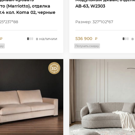
о (Marriotto), отделка
AB-63, W2303
т.4 кол. Koma 02, черные
25*237*88
Размер: 327*102*67
536 900
в наличии
в
₽
₽
дку
Получить скидку