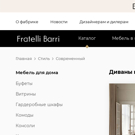
О фабрике
Новости
Дизайнерам и дилерам
!!
Каталог
Мебель в
Главная
Стиль
Современный
Диваны 
Мебель для дома
Буфеты
Витрины
Гардеробные шкафы
Комоды
Консоли