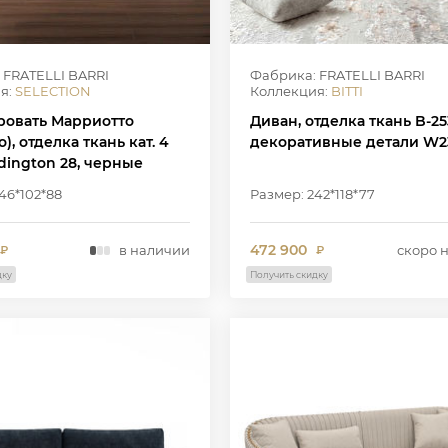
 FRATELLI BARRI
Фабрика: FRATELLI BARRI
я:
SELECTION
Коллекция:
BITTI
ровать Марриотто
Диван, отделка ткань B-25
o), отделка ткань кат. 4
декоративные детали W2
dington 28, черные
46*102*88
Размер: 242*118*77
472 900
в наличии
скоро 
₽
₽
дку
Получить скидку