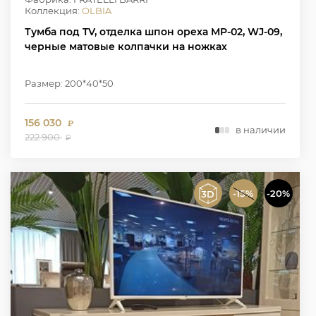
Коллекция:
OLBIA
Тумба под TV, отделка шпон ореха MP-02, WJ-09,
черные матовые колпачки на ножках
Размер: 200*40*50
156 030
₽
в наличии
222 900
₽
-15%
-20%