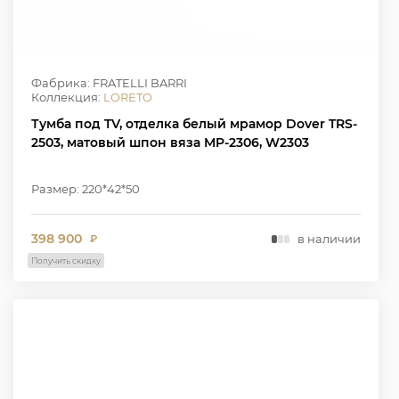
Фабрика: FRATELLI BARRI
Коллекция:
LORETO
Тумба под TV, отделка белый мрамор Dover TRS-
2503, матовый шпон вяза MP-2306, W2303
Размер: 220*42*50
398 900
в наличии
₽
Получить скидку