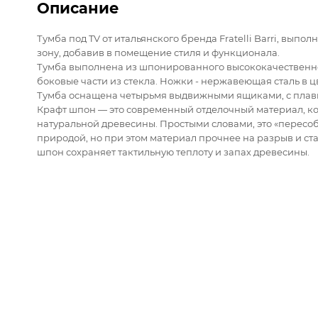
Описание
Тумба под TV от итальянского бренда Fratelli Barri, вып
зону, добавив в помещение стиля и функционала.
Тумба выполнена из шпонированного высококачественн
боковые части из стекла. Ножки - нержавеющая сталь в ц
Тумба оснащена четырьмя выдвижными ящиками, с плавным
Крафт шпон — это современный отделочный материал, ко
натуральной древесины. Простыми словами, это «пересоб
природой, но при этом материал прочнее на разрыв и ста
шпон сохраняет тактильную теплоту и запах древесины.