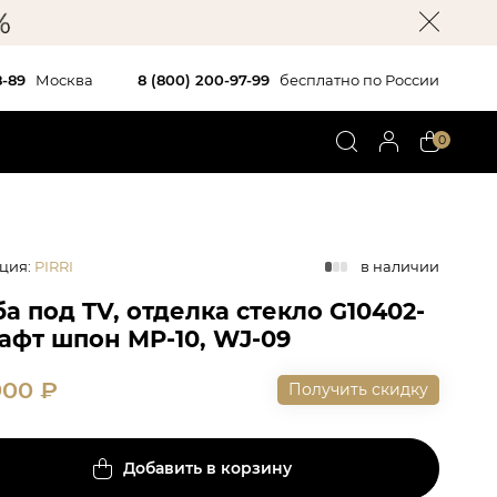
8-89
Москва
8 (800) 200-97-99
бесплатно по России
0
ция
:
PIRRI
в наличии
а под TV, отделка стекло G10402-
рафт шпон MP-10, WJ-09
900
₽
Получить скидку
Добавить в корзину