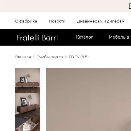
О фабрике
Новости
Дизайнерам и дилерам
!!
Каталог
Мебель в
Главная
Тумбы под тв
FB.TV.PI.5