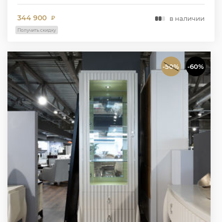
344 900
в наличии
₽
Получить скидку
-50%
-60%