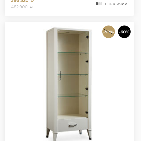
386 320
₽
в наличии
482 900
₽
-50%
-60%