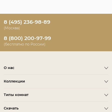
8 (495) 236-98-89
(Москва)
8 (800) 200-97-99
(бесплатно по России)
О нас
О фабрике
Коллекции
Новости
Emotion
Timeless
Типы комнат
Дизайнерам и дилерам
Оплата
ACCESSORIES
BITTI
Гардеробная Комната
Скачать
Как сделать заказ
ALBA
FARINI