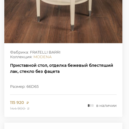
Фабрика: FRATELLI BARRI
Коллекция:
MODENA
Приставной стол, отделка бежевый блестяший
лак, стекло без фацета
Размер: 66D65
115 920
₽
в наличии
144 900
₽