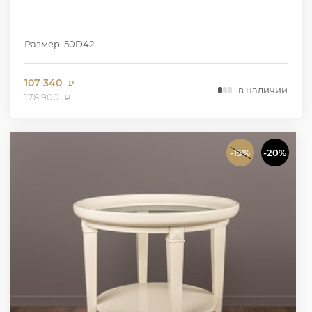
Размер: 50D42
107 340
₽
в наличии
178 900
₽
-15%
-20%