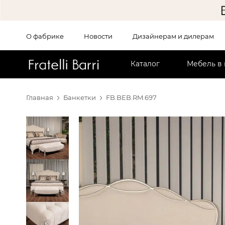
О фабрике
Новости
Дизайнерам и дилерам
!!
Каталог
Мебель в
Главная
Банкетки
FB.BEB.RM.697