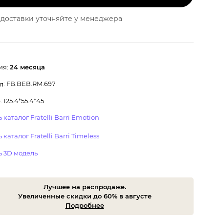
доставки уточняйте у менеджера
ия:
24 месяца
: FB.BEB.RM.697
л
 125.4*55.4*45
 каталог Fratelli Barri Emotion
 каталог Fratelli Barri Timeless
ь 3D модель
Лучшее на распродаже.
Увеличенные скидки до 60% в августе
Подробнее