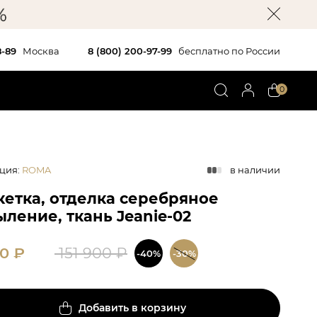
8-89
Москва
8 (800) 200-97-99
бесплатно по России
0
ция
:
ROMA
в наличии
кетка, отделка серебряное
ление, ткань Jeanie-02
40
₽
151 900
₽
-40%
-30%
Добавить в корзину