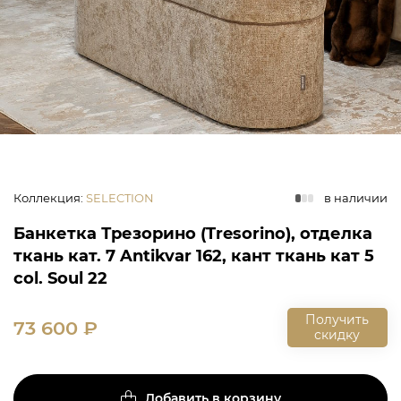
Коллекция
:
SELECTION
в наличии
Банкетка Трезорино (Tresorino), отделка
ткань кат. 7 Antikvar 162, кант ткань кат 5
col. Soul 22
Получить
73 600
₽
скидку
Добавить в корзину