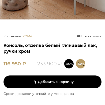
Коллекция
:
ROMA
в наличии
Консоль, отделка белый глянцевый лак,
ручки хром
116 950
₽
233 900
₽
-50%
-40%
Добавить в корзину
Сроки доставки уточняйте у менеджера