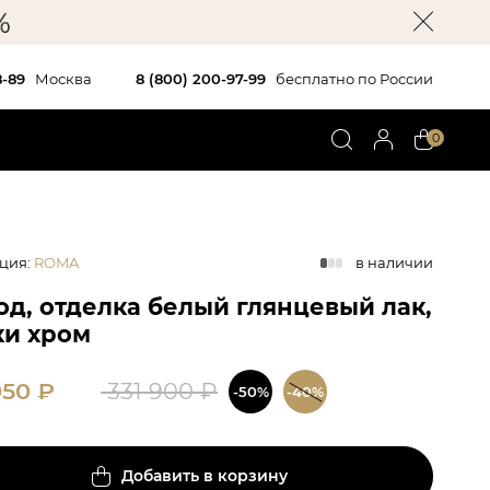
8-89
Москва
8 (800) 200-97-99
бесплатно по России
0
ция
:
ROMA
в наличии
од, отделка белый глянцевый лак,
ки хром
950
₽
331 900
₽
-50%
-40%
Добавить в корзину