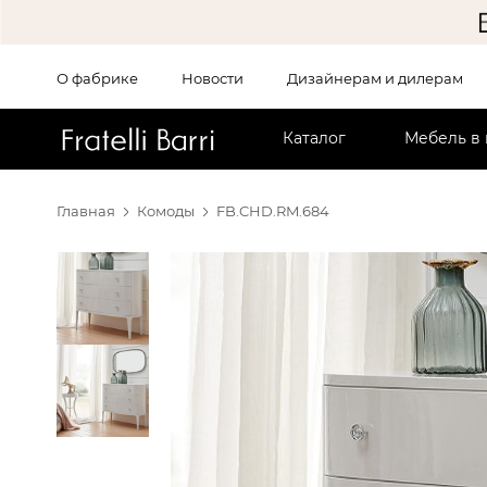
О фабрике
Новости
Дизайнерам и дилерам
!!
Каталог
Мебель в
Главная
Комоды
FB.CHD.RM.684