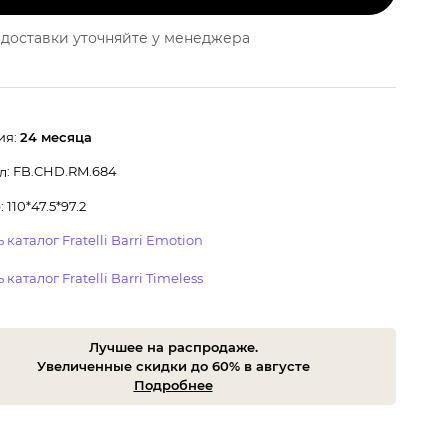
доставки уточняйте у менеджера
ия:
24 месяца
: FB.CHD.RM.684
л
 110*47.5*97.2
 каталог Fratelli Barri Emotion
 каталог Fratelli Barri Timeless
Лучшее на распродаже.
Увеличенные скидки до 60% в августе
Подробнее