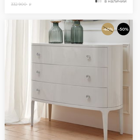
в наличии
332 900
₽
-40%
-50%