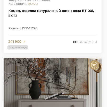
Коллекция:
BONO
Комод, отделка натуральный шпон вяза BT-001,
SX-12
Размер: 150*45*76
241 900
в наличии
₽
Получить скидку