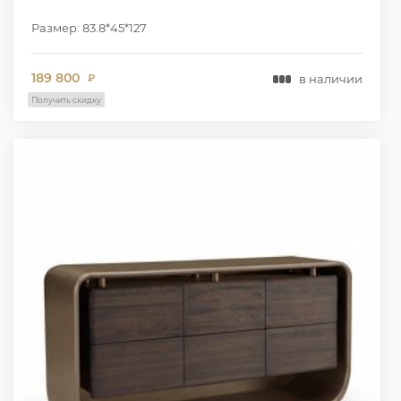
Размер: 83.8*45*127
189 800
в наличии
₽
Получить скидку