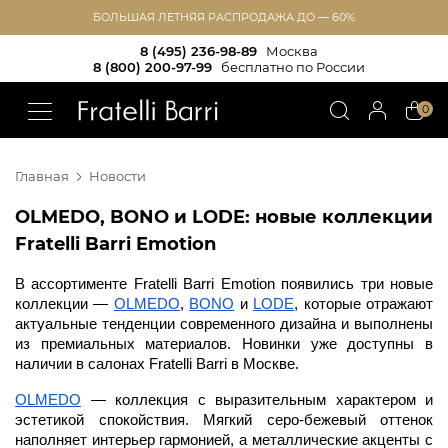
БОЛЬШАЯ ЛЕТНЯЯ РАСПРОДАЖА ДО — 60%
8 (495) 236-98-89
Москва
8 (800) 200-97-99
бесплатно по России
!!
0
Главная
Новости
OLMEDO, BONO и LODE: новые коллекции
Fratelli Barri Emotion
В ассортименте Fratelli Barri Emotion появились три новые 
коллекции — 
OLMEDO
, 
BONO
 и 
LODE
, которые отражают 
актуальные тенденции современного дизайна и выполнены 
из премиальных материалов. Новинки уже доступны в 
наличии в салонах Fratelli Barri в Москве. 
OLMEDO
 — коллекция с выразительным характером и 
эстетикой спокойствия. Мягкий серо-бежевый оттенок 
наполняет интерьер гармонией, а металлические акценты с 