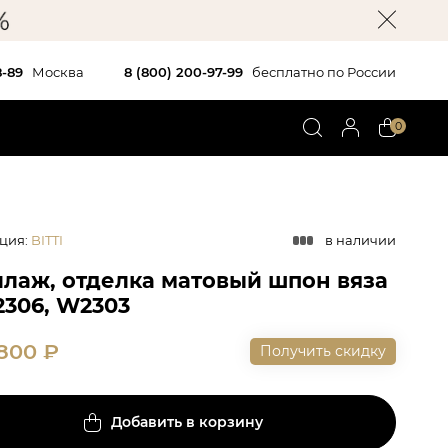
8-89
Москва
8 (800) 200-97-99
бесплатно по России
0
ция
:
BITTI
в наличии
ллаж, отделка матовый шпон вяза
2306, W2303
 800
₽
Получить скидку
Добавить в корзину