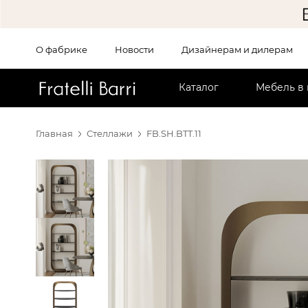
О фабрике
Новости
Дизайнерам и дилерам
!!
Каталог
Мебель в
Главная
Стеллажи
FB.SH.BTT.11