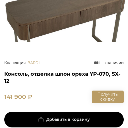
Коллекция
:
BARDI
в наличии
Консоль, отделка шпон ореха YP-070, SX-
12
Получить
141 900
₽
скидку
Добавить в корзину