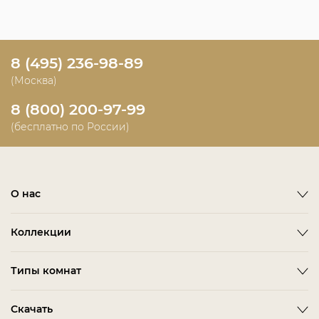
8 (495) 236-98-89
(Москва)
8 (800) 200-97-99
(бесплатно по России)
О нас
О фабрике
Коллекции
Новости
Emotion
Timeless
Типы комнат
Дизайнерам и дилерам
Оплата
ACCESSORIES
BITTI
Гардеробная Комната
Скачать
Как сделать заказ
ALBA
FARINI