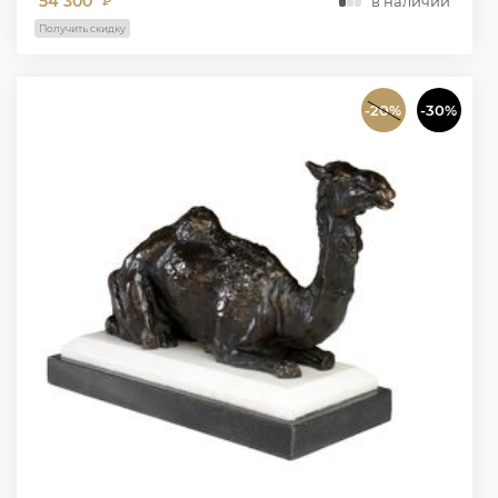
54 300
в наличии
₽
Получить скидку
-20%
-30%