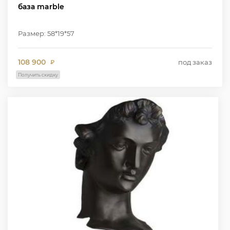
база marble
Размер: 58*19*57
108 900
под заказ
₽
Получить скидку