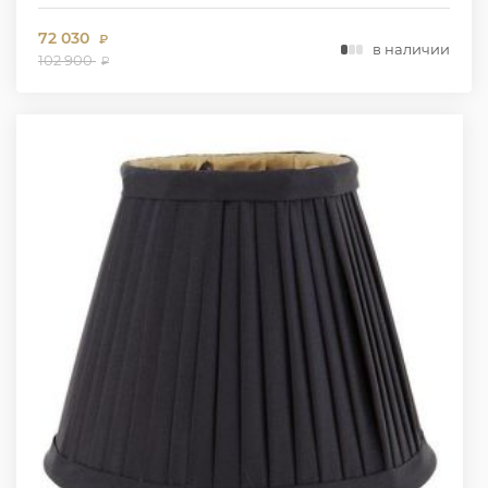
72 030
₽
в наличии
102 900
₽