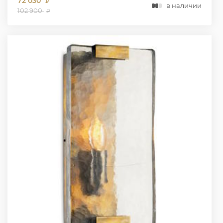
72 030
₽
в наличии
102 900
₽