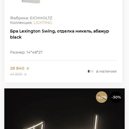
Фабрика: EICHHOLTZ
Коллекция:
LIGHTING
Бра Lexington Swing, отделка никель, абажур
black
Размер: 14*48*27
28 840
₽
в наличии
41 200
₽
-20%
-30%