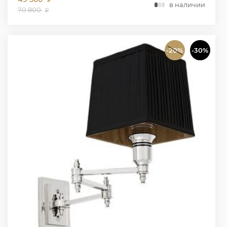
₽
в наличии
70 800
₽
-20%
-30%