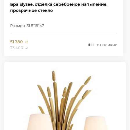
Бра Elysee, отделка серебреное напыление,
прозрачное стекло
Размер: 31.5*15*47
51 380
₽
в наличии
73 400
₽