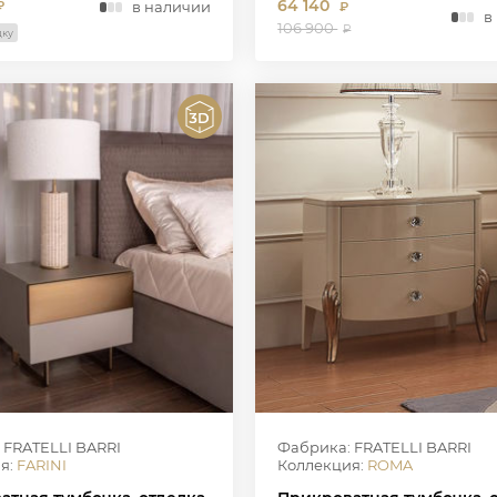
64 140
в наличии
₽
₽
в
106 900
₽
дку
 FRATELLI BARRI
Фабрика: FRATELLI BARRI
я:
FARINI
Коллекция:
ROMA