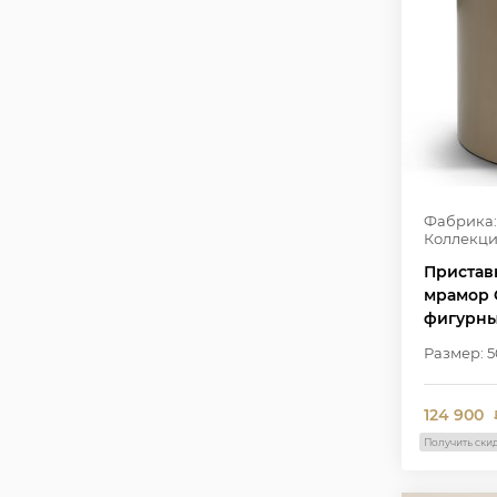
Фабрика:
Коллекци
Пристав
мрамор C
фигурны
материал
Размер: 
124 900
Получить ски