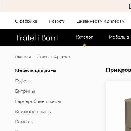
О фабрике
Новости
Дизайнерам и дилерам
!!
Каталог
Мебель в
Главная
Стиль
Ар деко
Прикров
Мебель для дома
Буфеты
Витрины
Гардеробные шкафы
Книжные шкафы
Комоды