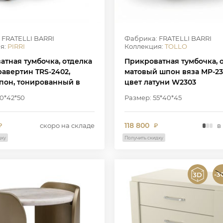
 FRATELLI BARRI
Фабрика: FRATELLI BARRI
я:
PIRRI
Коллекция:
TOLLO
атная тумбочка, отделка
Прикроватная тумбочка, 
равертин TRS-2402,
матовый шпон вяза MP-23
пон, тонированный в
цвет латуни W2303
ый цвет MP-10, металл в
0*42*50
Размер: 55*40*45
тунь WJ-09
118 800
скоро на складе
в
₽
₽
дку
Получить скидку
-3