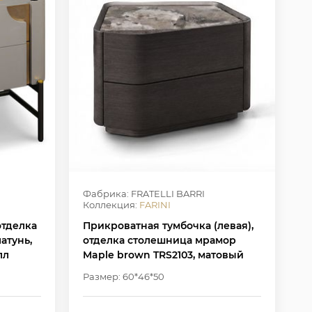
Фабрика: FRATELLI BARRI
Коллекция:
FARINI
отделка
Прикроватная тумбочка (левая),
атунь,
отделка столешница мрамор
лл
Maple brown TRS2103, матовый
шпон вяза MP-2306
Размер: 60*46*50