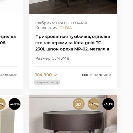
Фабрика: FRATELLI BARRI
Коллекция:
OLBIA
отделка
Прикроватная тумбочка, отделка
06,
стеклокерамика Kata gold TC-
2301, шпон ореха MP-02, металл в
цвете латунь WJ-09
Размер: 55*45*48
104 900
 наличии
в наличии
₽
Получить скидку
0%
-40%
-20%
-30%