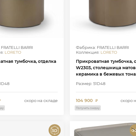
 FRATELLI BARRI
Фабрика: FRATELLI BARRI
я:
LORETO
Коллекция:
LORETO
атная тумбочка, отделка
Прикроватная тумбочка, 
W2303, столешница матов
керамика в бежевых тона
2401
51D48
Размер: 51D48
104 900
скоро на складе
скоро 
₽
₽
дку
Получить скидку
-3