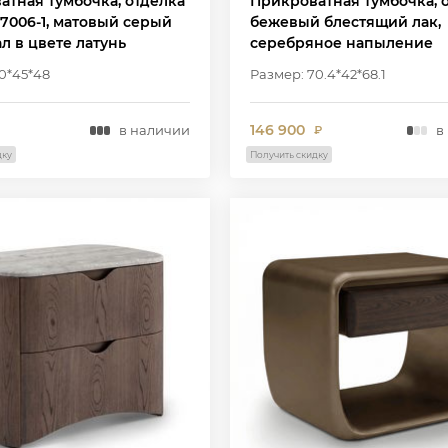
атная тумбочка, отделка
Прикроватная тумбочка, 
7006-1, матовый серый
бежевый блестящий лак,
ал в цвете латунь
серебряное напыление
0*45*48
Размер: 70.4*42*68.1
146 900
в наличии
в
₽
дку
Получить скидку