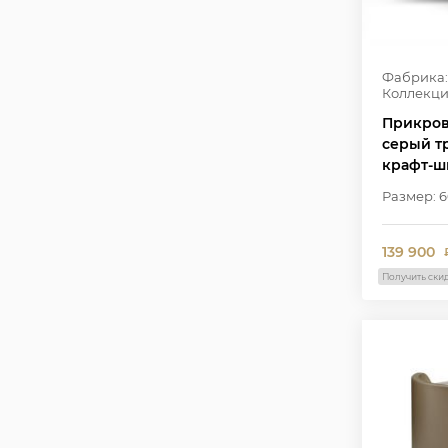
Фабрика:
Коллекци
Прикров
серый т
крафт-ш
коричнев
Размер: 6
цвете ла
139 900
Получить ски