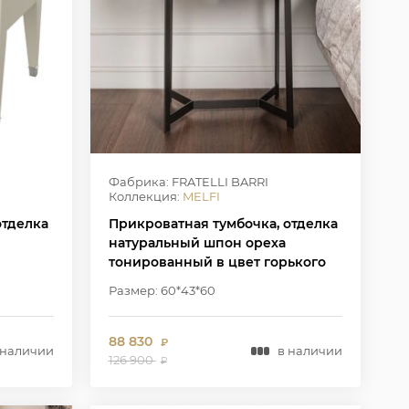
Фабрика: FRATELLI BARRI
Коллекция:
MELFI
отделка
Прикроватная тумбочка, отделка
натуральный шпон ореха
тонированный в цвет горького
шоколада, металл в лаке черного
Размер: 60*43*60
цвета
88 830
₽
 наличии
в наличии
126 900
₽