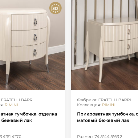
 FRATELLI BARRI
Фабрика: FRATELLI BARRI
я:
RIMINI
Коллекция:
RIMINI
атная тумбочка, отделка
Прикроватная тумбочка, 
 бежевый лак
матовый бежевый лак
3.4*51.4*70
Размер: 74.5*44.5*63.2