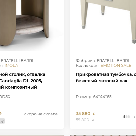
 FRATELLI BARRI
Фабрика: FRATELLI BARRI
я:
IMOLA
Коллекция:
EMOTION SALE
ной столик, отделка
Прикроватная тумбочка, 
andaglia DL-2005,
бежевый матовый лак
й композитный
 в цвете W2502, W7006-1
50D50
Размер: 64*44*65
35 880
скоро на складе
₽
₽
в
59 800
₽
дку