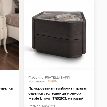
Фабрика: FRATELLI BARRI
Коллекция:
FARINI
отделка
Прикроватная тумбочка (правая),
отделка столешница мрамор
Maple brown TRS2103, матовый
шпон вяза MP-2306
Размер: 60*46*50