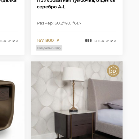
отделка
Прикроватная тумбочка, отделка
серебро A-L
Размер: 60.2*40.1*61.7
167 800
 наличии
в наличии
₽
Получить скидку