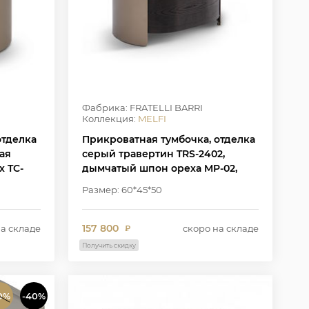
Фабрика: FRATELLI BARRI
Коллекция:
MELFI
отделка
Прикроватная тумбочка, отделка
ая
серый травертин TRS-2402,
х TC-
дымчатый шпон ореха MP-02,
W2303
Размер: 60*45*50
157 800
на складе
скоро на складе
₽
Получить скидку
0%
-40%