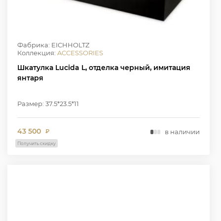
Фабрика: EICHHOLTZ
Коллекция:
ACCESSORIES
Шкатулка Lucida L, отделка черный, имитация
янтаря
Размер: 37.5*23.5*11
43 500
в наличии
₽
Получить скидку