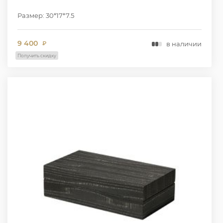
Размер: 30*17*7.5
9 400
в наличии
₽
Получить скидку