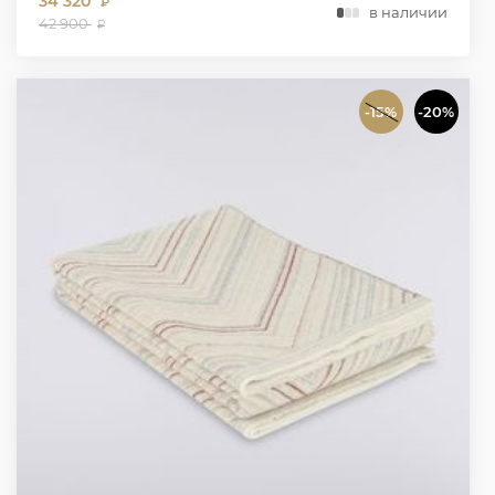
34 320
₽
в наличии
42 900
₽
-15%
-20%