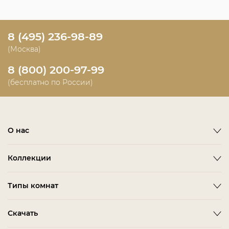
8 (495) 236-98-89
(Москва)
8 (800) 200-97-99
(бесплатно по России)
О нас
О фабрике
Коллекции
Новости
Emotion
Timeless
Типы комнат
Дизайнерам и дилерам
Оплата
ACCESSORIES
BITTI
Гардеробная Комната
Скачать
Как сделать заказ
ALBA
FARINI
Гостиная