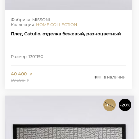
Фабрика: MISSONI
Коллекция:
HOME COLLECTION
Плед Catullo, отделка бежевый, разноцветный
Размер: 130*190
40 400
₽
в наличии
50 500
₽
-15%
-20%