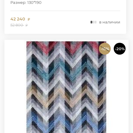
Размер: 130*190
42 240
₽
в наличии
52 800
₽
-15%
-20%