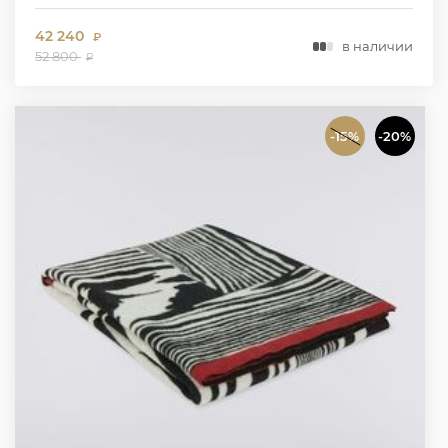
42 240
₽
в наличии
52 800
₽
-15%
-20%