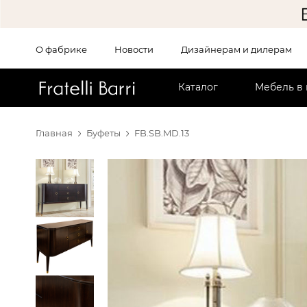
О фабрике
Новости
Дизайнерам и дилерам
!!
Каталог
Мебель в
Главная
Буфеты
FB.SB.MD.13