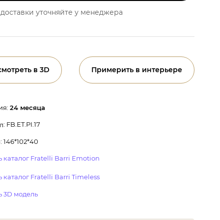
доставки уточняйте у менеджера
смотреть в 3D
Примерить в интерьере
ия:
24 месяца
: FB.ET.PI.17
л
 146*102*40
 каталог Fratelli Barri Emotion
 каталог Fratelli Barri Timeless
ь 3D модель