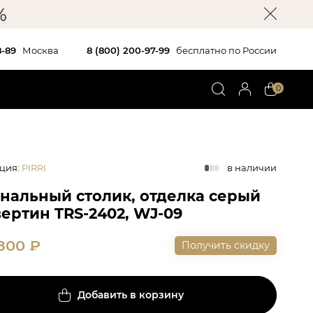
8-89
Москва
8 (800) 200-97-99
бесплатно по России
0
ция
:
PIRRI
в наличии
нальный столик, отделка серый
ертин TRS-2402, WJ-09
 800
₽
Получить скидку
Добавить в корзину