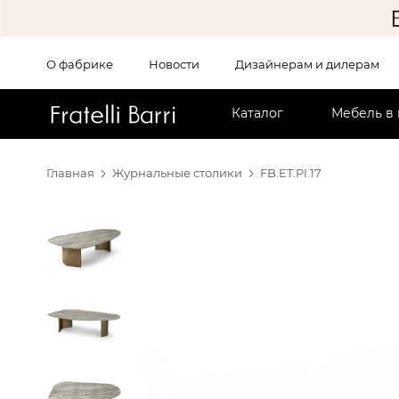
О фабрике
Новости
Дизайнерам и дилерам
!!
Каталог
Мебель в
Главная
Журнальные столики
FB.ET.PI.17