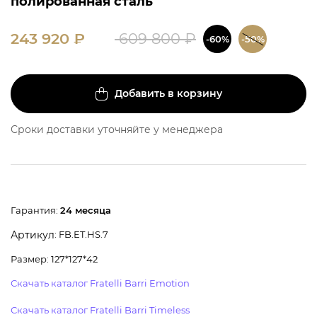
полированная сталь
243 920
₽
609 800
₽
-60%
-50%
Добавить в корзину
Сроки доставки уточняйте у менеджера
Гарантия:
24 месяца
: FB.ET.HS.7
Артикул
Размер: 127*127*42
Скачать каталог Fratelli Barri Emotion
Скачать каталог Fratelli Barri Timeless