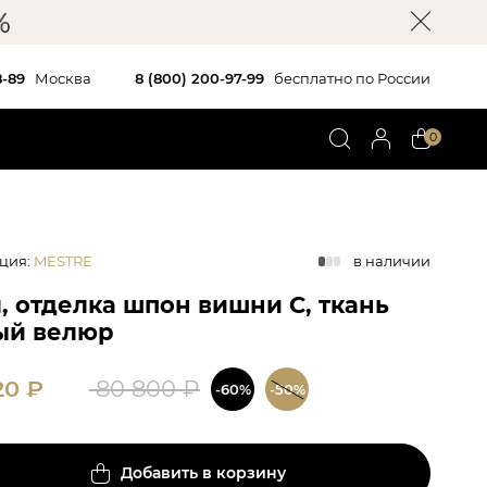
8-89
Москва
8 (800) 200-97-99
бесплатно по России
0
ция
:
MESTRE
в наличии
, отделка шпон вишни C, ткань
ый велюр
20
₽
80 800
₽
-60%
-50%
Добавить в корзину