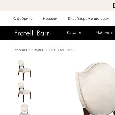
О фабрике
Новости
Дизайнерам и дилерам
!!
Каталог
Мебель в
Главная
Стулья
FB.CH.MES.662