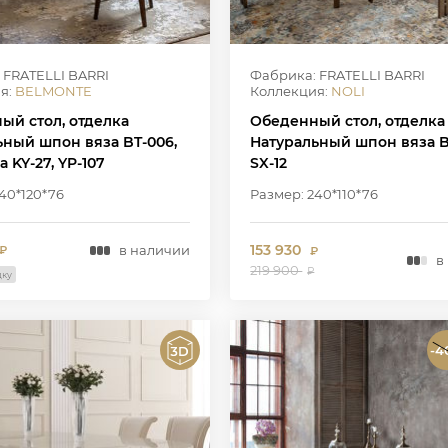
 FRATELLI BARRI
Фабрика: FRATELLI BARRI
я:
BELMONTE
Коллекция:
NOLI
ый стол, отделка
Обеденный стол, отделка
ьный шпон вяза BT-006,
Натуральный шпон вяза B
 KY-27, YP-107
SX-12
40*120*76
Размер: 240*110*76
153 930
в наличии
₽
₽
в
219 900
₽
дку
-4