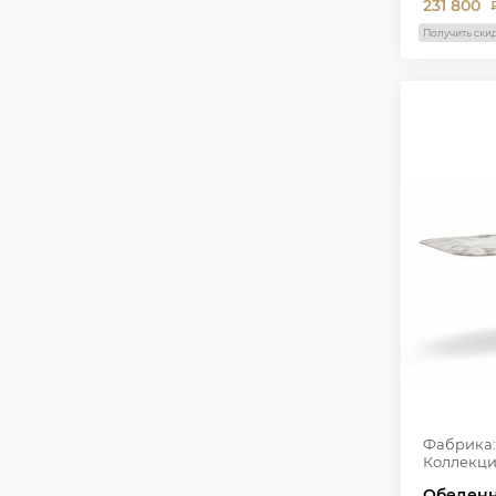
231 800
Получить ски
Фабрика:
Коллекци
Обеденн