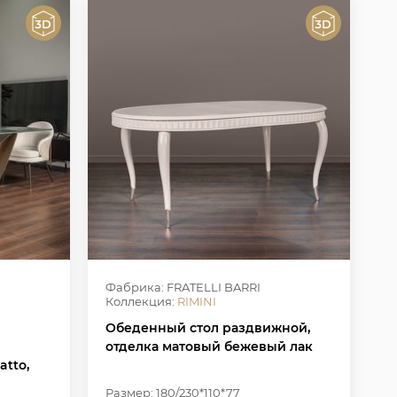
Фабрика: FRATELLI BARRI
Коллекция:
RIMINI
Обеденный стол раздвижной,
отделка матовый бежевый лак
atto,
нь
Размер: 180/230*110*77