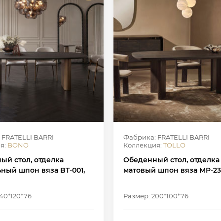
 FRATELLI BARRI
Фабрика: FRATELLI BARRI
я:
BONO
Коллекция:
TOLLO
ый стол, отделка
Обеденный стол, отделка
ный шпон вяза BT-001,
матовый шпон вяза MP-2
40*120*76
Размер: 200*100*76