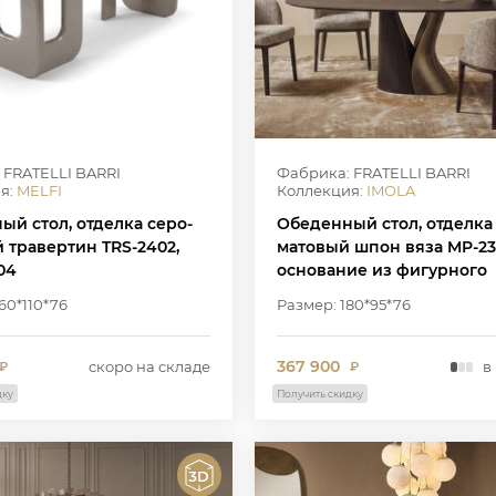
 FRATELLI BARRI
Фабрика: FRATELLI BARRI
я:
MELFI
Коллекция:
IMOLA
ый стол, отделка серо-
Обеденный стол, отделка
 травертин TRS-2402,
матовый шпон вяза MP-23
04
основание из фигурного
композитного материала 
60*110*76
Размер: 180*95*76
W2502
367 900
скоро на складе
в
₽
₽
дку
Получить скидку