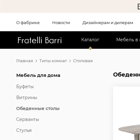
О фабрике
Новости
Дизайнерам и дилерам
!!
Каталог
Мебель в
Главная
Типы комнат
Столовая
Обеденн
Мебель для дома
Буфеты
Витрины
Обеденные столы
Серванты
Стулья