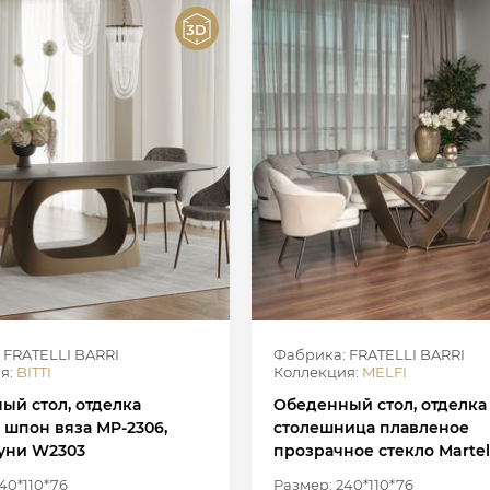
 FRATELLI BARRI
Фабрика: FRATELLI BARRI
я:
BITTI
Коллекция:
MELFI
ый стол, отделка
Обеденный стол, отделка
 шпон вяза MP-2306,
столешница плавленое
туни W2303
прозрачное стекло Martel
матовый лак в цвете лату
40*110*76
Размер: 240*110*76