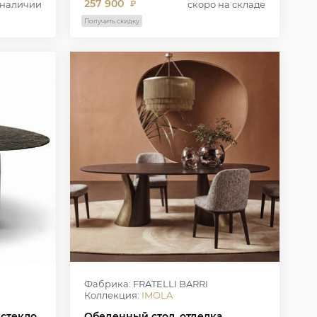
257 900
 наличии
скоро на складе
₽
Получить скидку
Фабрика: FRATELLI BARRI
Коллекция:
IMOLA
 стекло
Обеденный стол, отделка