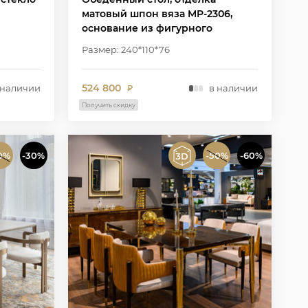
матовый шпон вяза MP-2306,
основание из фигурного
композитного материала в цвете
Размер: 240*110*76
W2502
524 800
 наличии
в наличии
₽
Получить скидку
0%
-30%
-50%
-60%