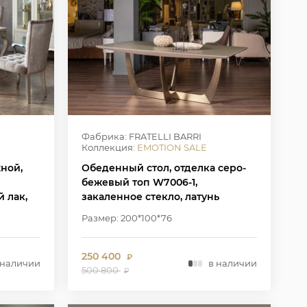
Фабрика: FRATELLI BARRI
Коллекция:
EMOTION SALE
ной,
Обеденный стол, отделка серо-
бежевый топ W7006-1,
 лак,
закаленное стекло, латунь
Размер: 200*100*76
250 400
₽
 наличии
в наличии
500 800
₽