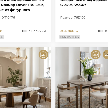
 мрамор Dover TRS-2503,
G-2403, W2307
ие из фигурного
тного материала в цвете
40*110*76
Размер: 76D150
304 800
в наличии
в
₽
₽
дку
Получить скидку
-2