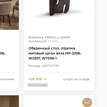
Фабрика: FRATELLI BARRI
Коллекция:
FARINI
Обеденный стол, отделка
06,
матовый шпон вяза MP-2306,
W2307, W7006-1
в цвете
Размер: 220*110*76
459 900
 наличии
скоро на складе
₽
Получить скидку