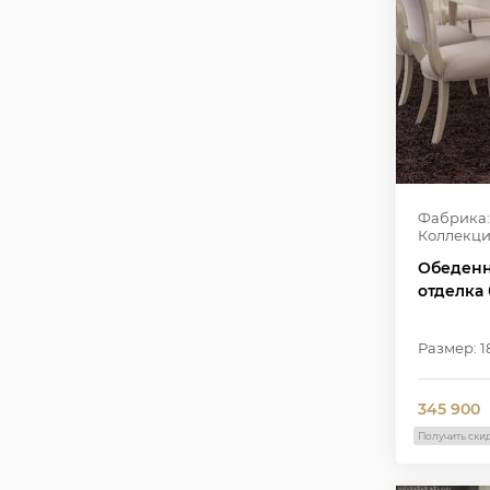
Фабрика:
Коллекци
Обеденн
отделка
Размер: 1
345 900
Получить ски