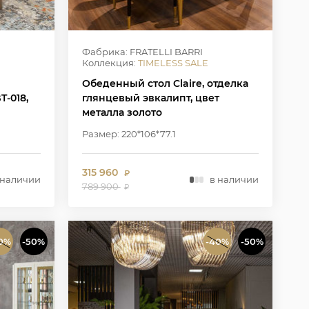
Фабрика: FRATELLI BARRI
Коллекция:
TIMELESS SALE
Обеденный стол Claire, отделка
T-018,
глянцевый эвкалипт, цвет
металла золото
Размер: 220*106*77.1
315 960
₽
 наличии
в наличии
789 900
₽
0%
-50%
-40%
-50%