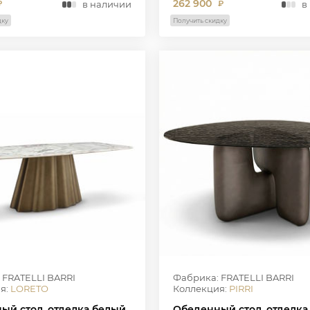
262 900
в наличии
в
₽
₽
дку
Получить скидку
 FRATELLI BARRI
Фабрика: FRATELLI BARRI
я:
LORETO
Коллекция:
PIRRI
ый стол, отделка белый
Обеденный стол, отделка