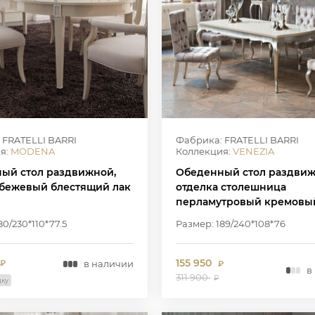
 FRATELLI BARRI
Фабрика: FRATELLI BARRI
я:
MODENA
Коллекция:
VENEZIA
ый стол раздвижной,
Обеденный стол раздвиж
 бежевый блестящий лак
отделка столешница
перламутровый кремовый
основание серебряное
80/230*110*77.5
Размер: 189/240*108*76
напыление
155 950
в наличии
₽
₽
в
311 900
₽
дку