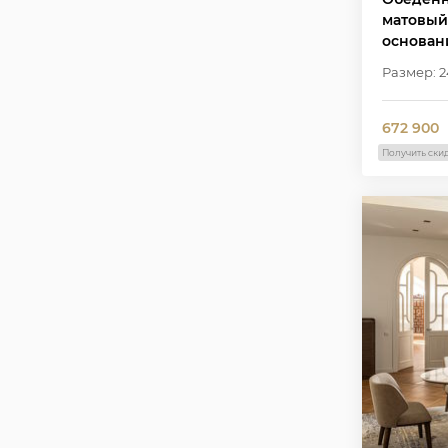
матовый
основан
компози
Размер: 2
W2502
672 900
Получить ски